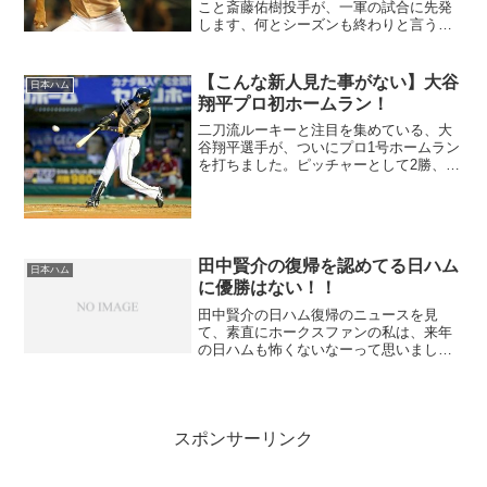
こと斎藤佑樹投手が、一軍の試合に先発
します、何とシーズンも終わりと言う時
期に、今季初登板になります。斎藤佑樹
投手の同い年のライバルと言えば、すぐ
に思い浮かぶのは、田中将大投手です
【こんな新人見た事がない】大谷
日本ハム
ね。あの甲子園での対決...
翔平プロ初ホームラン！
二刀流ルーキーと注目を集めている、大
谷翔平選手が、ついにプロ1号ホームラン
を打ちました。ピッチャーとして2勝、バ
ッターとして、打率.310、ホームラン1
本、打点10と、こんな新人いままでいま
したか！！今年は、新人ピッチャーの当
たり年と言われ...
田中賢介の復帰を認めてる日ハム
日本ハム
に優勝はない！！
田中賢介の日ハム復帰のニュースを見
て、素直にホークスファンの私は、来年
の日ハムも怖くないなーって思いまし
た。日ハムのネタは、大谷翔平だけです
な！！今更、田中賢介を2年3億で取るっ
て、訳がわかりません。
スポンサーリンク