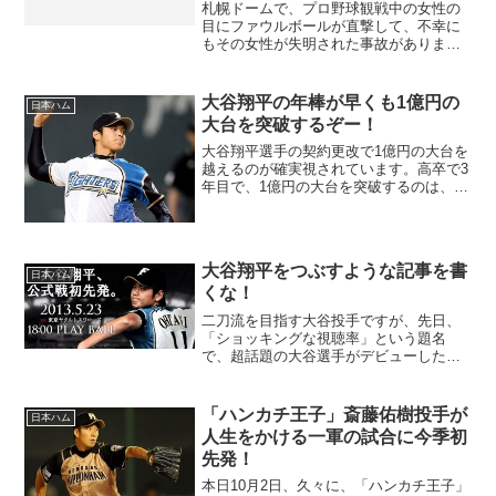
札幌ドームで、プロ野球観戦中の女性の
目にファウルボールが直撃して、不幸に
もその女性が失明された事故がありまし
た。その事故で失明した、女性が日ハム
相手に訴訟を起こした裁判の結果が出ま
した。札幌地裁は日本ハム球団などに約
大谷翔平の年棒が早くも1億円の
日本ハム
4190万円を女性に支払...
大台を突破するぞー！
大谷翔平選手の契約更改で1億円の大台を
越えるのが確実視されています。高卒で3
年目で、1億円の大台を突破するのは、西
武時代の松坂大輔以来の快挙です。で
も、これを聞いて、松坂大輔もやっぱり
凄い選手だったんだなと改めて思いまし
た。
大谷翔平をつぶすような記事を書
日本ハム
くな！
二刀流を目指す大谷投手ですが、先日、
「ショッキングな視聴率」という題名
で、超話題の大谷選手がデビューしたに
も関わらず、地上波の視聴率が伸び悩ん
でいるというニュースが流れていまし
た。個人的にですがこのニュースに対し
「ハンカチ王子」斎藤佑樹投手が
日本ハム
て、何が言いたいのか、意味が...
人生をかける一軍の試合に今季初
先発！
本日10月2日、久々に、「ハンカチ王子」