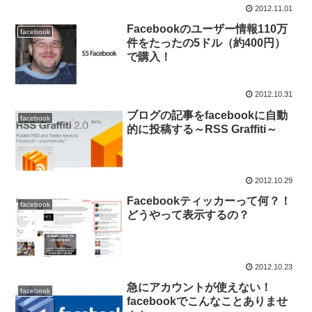
2012.11.01
Facebookのユーザー情報110万
facebook
件をたったの5ドル（約400円）
で購入！
2012.10.31
ブログの記事をfacebookに自動
facebook
的に投稿する～RSS Graffiti～
2012.10.29
Facebookティッカーって何？！
facebook
どうやって表示するの？
2012.10.23
急にアカウントが使えない！
facebook
facebookでこんなことありませ