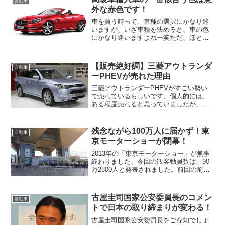
自動車
に満足いただけ...
外な赤色です！
車を買う時って、車種の選択にかなり迷
いますが、いざ車種を決めると、車の色
にかなり迷いますよねー笑ただ、ほとん
どの人が、無難に黒か白を選びます。日
本人は、目立たないのが美学と言うこと
もあり、あまり派手な色を選ばない傾向
【販売絶好調】三菱アウトランダ
自動車
があります。
ーPHEVが売れた理由
三菱アウトランダーPHEVがすごい勢い
で売れているらしいです、個人的には、
ある程度売れると思っていましたが、こ
こまで売れるとは思っていませんでし
た。1月24日に発売した、三菱アウトラン
ダーPHEVですが、何とすでに4500台の
残念ながら100万人に届かず！東
自動車
受注があったよ...
京モーターショーが閉幕！
2013年の「東京モーターショー」が無事
終わりました、今回の観客動員数は、90
万2800人と発表されました。前回の前回
の2011年は84万2600人だったので、大き
く増えましたが、最盛期と比較すると半
分にも届いていない現状でした。以前な
古屋圭司国家公安委員長のコメン
自動車
ら、...
トで日本の取り締まりが変わる！
古屋圭司国家公安委員長をご存知でしょ