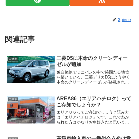
3piece
関連記事
三菱D5に本命のクリーンディー
自動車
ゼルが追加
独自路線でミニバンの中で確固たる地位
を築いている、三菱デリカD5にようやく
本命のクリーンディーゼルが搭載されま
した。気になる燃費はJC08モード燃費は
13.6km/L！なかなかの好燃費ですねー！
日産が世界初X-トレイルに搭載した、ク
AREA86（エリアハチロク）って
自動車
リーンデ...
ご存知でしょうか？
エリア８６ってご存知でしょう？読み方
は「エリアハチロク」です、これでわか
られた方はかなりお車好きだと思いま
す。86の発売にあわせ、全国の取り扱い
販売店に「AREA 86」(283店舗)を設置
し、専門スタッフがクルマ好きのお客様
高級車輸入車の一番似合う色は意