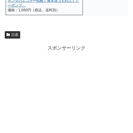
ホンダのエコカー戦略／塚本潔【もれなくク
ーポンプ…
価格：1,680円（税込、送料別）
日産
スポンサーリンク