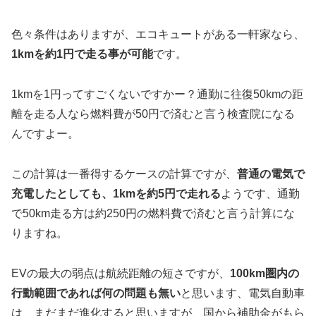
色々条件はありますが、エコキュートがある一軒家なら、
1kmを約1円で走る事が可能
です。
1kmを1円ってすごくないですかー？通勤に往復50kmの距
離を走る人なら燃料費が50円で済むと言う検査院になる
んですよー。
この計算は一番得するケースの計算ですが、
普通の電気で
充電したとしても、1kmを約5円で走れる
ようです、通勤
で50km走る方は約250円の燃料費で済むと言う計算にな
りますね。
EVの最大の弱点は航続距離の短さですが、
100km圏内の
行動範囲であれば何の問題も無い
と思います、電気自動車
は、まだまだ進化すると思いますが、国から補助金がもら