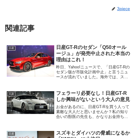
3piece
関連記事
日産GT-Rのセダン「Q50オール
日産
ージュ」が発売中止された本当の
理由はこれ！
昨日、Yahoo!ニュースで、「日産GT-Rの
セダン版が市販化計画中止」と言うニュ
ースが流れていました。海外では、スカ
イラインは、インフィニティQ50と言う
名前で販売されています。と言うか、正
式に言えば、インフィニティQ50がスカ
フェラーリ必要なし！日産GT-R
日産
イラインな...
しか興味がないという大人の意見
お金があるのに、日産GT-Rを買う人って
素敵な大人だと思いませんか？私の知り
合いの獣医の先生も、かなりお金持ちな
のに日産GT-Rしかならないと言う変わっ
た人がいます。たまには会って話をする
と、ベンツはもちろんフェラーリでも買
スズキとダイハツの脅威になるか
日産
えるお金は持って...