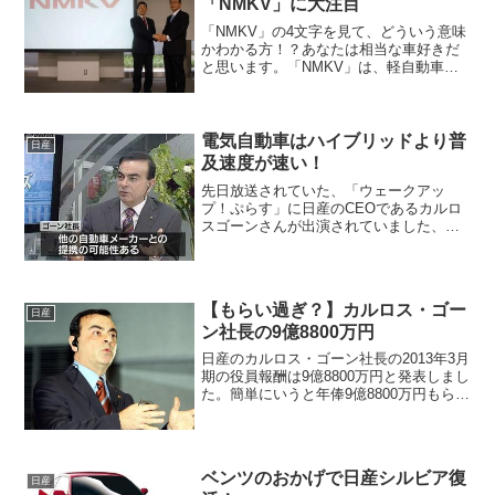
「NMKV」に大注目
「NMKV」の4文字を見て、どういう意味
かわかる方！？あなたは相当な車好きだ
と思います。「NMKV」は、軽自動車拡
販を狙って日産と三菱が共同出資して作
った会社です。低迷している日本の自動
車業界ですが、その中でも軽自動車の売
れっぷりは絶好調な...
電気自動車はハイブリッドより普
日産
及速度が速い！
先日放送されていた、「ウェークアッ
プ！ぷらす」に日産のCEOであるカルロ
スゴーンさんが出演されていました、発
言される言葉一つ一つに重みがあり、つ
いつい聞き言ってしまいました。その中
で、日産が推し進めている電気自動車
「リーフ」のテーマになりま...
【もらい過ぎ？】カルロス・ゴー
日産
ン社長の9億8800万円
日産のカルロス・ゴーン社長の2013年3月
期の役員報酬は9億8800万円と発表しまし
た。簡単にいうと年俸9億8800万円もらっ
たと言う事ですね。まあ当然のように、
「もらいすぎだ！！」と言う声がネット
上で飛び交っています、毎年毎年の事な
ので、...
ベンツのおかげで日産シルビア復
日産