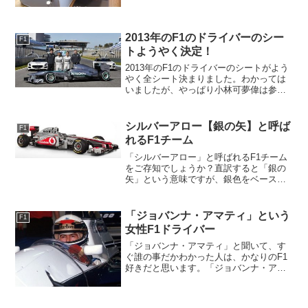
どが購入出来ます、F1ファン以外には理
解できないと思いますが、かなり欲しい
です！本物のレッドブルのF1マシンのパ
2013年のF1のドライバーのシー
ーツを使って、鏡や...
F1
トようやく決定！
2013年のF1のドライバーのシートがよう
やく全シート決まりました。わかっては
いましたが、やっぱり小林可夢偉は参戦
しないんですねー、残念です！！フォー
スインディアのドライバーが最後の最後
まで決まらず、挙句は小林可夢偉が起用
シルバーアロー【銀の矢】と呼ば
F1
されるかもという噂...
れるF1チーム
「シルバーアロー」と呼ばれるF1チーム
をご存知でしょうか？直訳すると「銀の
矢」という意味ですが、銀色をベースに
しているマクラーレンの事をシルバーア
ローと呼んでいます。「シルバーアロ
ー」って名前だけでも格好良いですよね
「ジョバンナ・アマティ」という
F1
ー！まず、なぜシルバーア...
女性F1ドライバー
「ジョバンナ・アマティ」と聞いて、す
ぐ誰の事だかわかった人は、かなりのF1
好きだと思います。「ジョバンナ・アマ
ティ」は、史上5人目の女性F1ドライバー
です。「ジョバンナ・アマティ」は、
1992年に当時のブラバムからF1デビュー