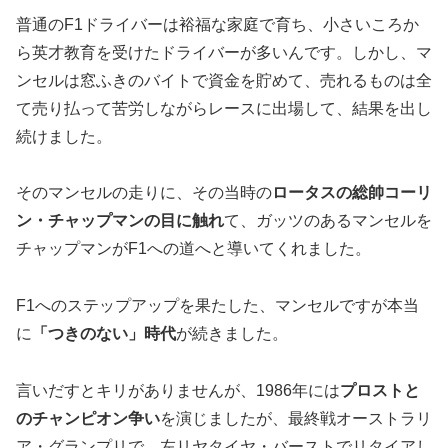
普通のF1ドライバーは裕福な家庭で育ち、小さいころか
ら英才教育を受けたドライバーが多いんです。しかし、マ
ンセルは窓ふきのバイトで資金を貯めて、売れるものは全
て売り払って苦労しながらレースに出場して、結果を出し
続けました。
そのマンセルの走りに、その当時の
ロータスの総帥コーリ
ン・チャップマンの目に触れ
て、ガッツのあるマンセルを
チャップマンがF1への道へと導いてくれました。
F1へのステップアップを果たした、マンセルですが本当
に
「つきのない」時代
が続きました。
言いだすとキリがありませんが、1986年には
プロストと
のチャンピオン争い
を演じましたが、最終戦オーストラリ
ア・グランプリで、左リヤタイヤ・バーストでリタイアし