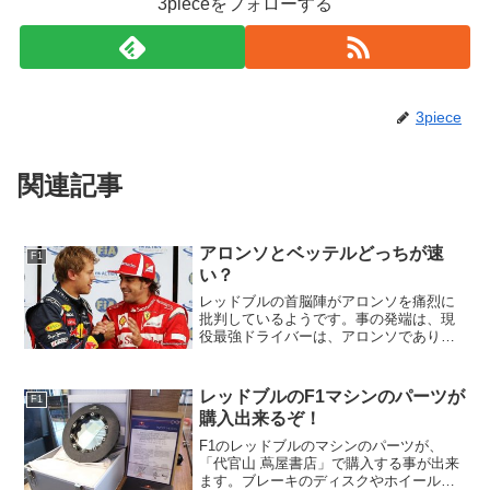
3pieceをフォローする
3piece
関連記事
アロンソとベッテルどっちが速
F1
い？
レッドブルの首脳陣がアロンソを痛烈に
批判しているようです。事の発端は、現
役最強ドライバーは、アロンソであり、
ベッテルではない、と言われている事に
レッドブルが反論をしたようです。2012
年のシーズンもベッテルがワールドチャ
レッドブルのF1マシンのパーツが
F1
ンピオンになり、何と...
購入出来るぞ！
F1のレッドブルのマシンのパーツが、
「代官山 蔦屋書店」で購入する事が出来
ます。ブレーキのディスクやホイールな