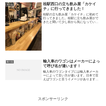
ャンペーンを開催していましたが予想以
桂駅西口の立ち飲み屋「カケイ
食べる
上の申し込みがあったん...
チ」に行ってきました！
桂駅の立ち飲み屋「カケイチ」に初めて
行ってきました。桂駅に立ち飲み屋がで
きたと聞いて少し前から気になっていま
したが、念願叶ってようやく行けまし
た。京都の飲食店の雑誌であるリーフに
も大々的に取り上げられていました。夕
方の4時からオープンしてい...
輸入車のワゴンはメーカーによっ
食べる
て呼び名が違います！
輸入車のワゴンタイプには輸入車メーカ
ーによって言い方が違います。日本で言
えばワゴンと言うイメージがあります
が、1番有名なのはやはりボルボだと思い
ます。ボルボはワゴンの事を「エステー
ト」と呼びます。これは日本人には意外
となじみがあって、クラウ...
スポンサーリンク