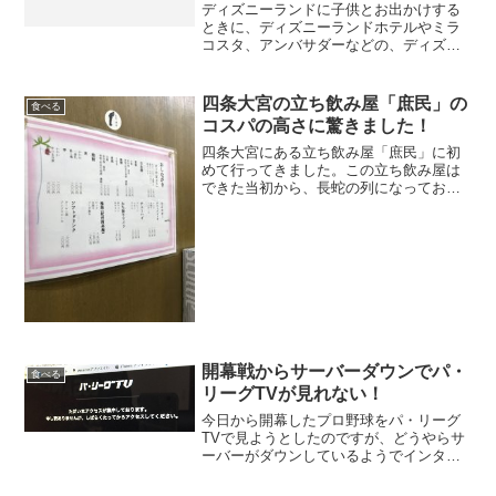
ディズニーランドに子供とお出かけする
ときに、ディズニーランドホテルやミラ
コスタ、アンバサダーなどの、ディズニ
ーホテルを利用される方が多いと思いま
す。でも、。子供の事なので、直前に風
邪をひいたりして旅行に行けなくなるこ
四条大宮の立ち飲み屋「庶民」の
食べる
とってありますよね。そん...
コスパの高さに驚きました！
四条大宮にある立ち飲み屋「庶民」に初
めて行ってきました。この立ち飲み屋は
できた当初から、長蛇の列になってお
り、かなり有名だったので気にはなって
いたのですが、ついに念願叶っていくこ
とができました。朝の11時〜夜の11時ま
で開いていますが、朝の...
開幕戦からサーバーダウンでパ・
食べる
リーグTVが見れない！
今日から開幕したプロ野球をパ・リーグ
TVで見ようとしたのですが、どうやらサ
ーバーがダウンしているようでインター
ネットに繋がりません。パ・リーグTV
は、開幕戦を無料で視聴できるようにキ