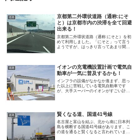
京都第二外環状道路（通称:にそ
道路
と）は京都市内の渋滞を全て回避
出来る！
京都第二外環状道路（通称:にそと）を初
めて利用しました。「にそと」って言う
ようですが、はっきり言ってあまり聞き
慣れない高速道路です（笑）京都の人で
も知らない人が多いと思います、京都第
二外環状道路（通称:にそと）は、京都縦
貫道の沓掛IC～大山...
イオンの充電機設置計画で電気自
道路
動車が一気に普及するかも！
インフラの設備がなかなか進まず、思っ
た以上に苦戦している電気自動車です
が、大手スーパーのイオンがすごい計画
を発表しました。これで一気に電気自動
車が普及する可能性があると思います。
イオンでは、2014年度内に、EVとPHVの
充電ステーションを...
賢くなる道、国道41号線
道路
名古屋と富山を結ぶ、北から南に日本列
島を横断する国道41号線があります、こ
の道を通ると賢くなると言われていま
す、理由は何故だと思いますか？名古屋