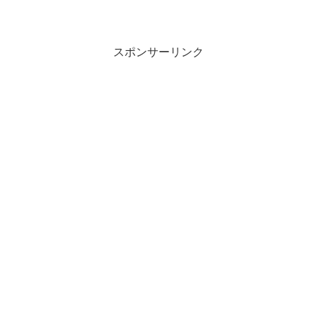
マト運輸は、Amazonと契約してから、こ
のような遅延が目立つようになってきま
した。今年の消費税増税前には、私自身
が経験したことです...
スポンサーリンク