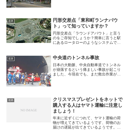
市と富山市を結び、日本列島をほぼ真っ
二つに縦断する国道41号。全長約250キロ
のこの道沿いから、...
円形交差点「東和町ランナバウ
道路
ト」って知っていますか？
円形交差点「ラウンドアバウト」と言う
のをご存知でしょうか？簡単に言うと駅
にあるロータローのようなシステムで
す。このラウンドアバウトが長野県に出
来ました！「ラウンドアバウト」を略し
て、「ランナバウト」と呼ばれているよ
中央道のトンネル事故
道路
うです、この交差点は5本の...
日本の大動脈、中央自動車道でトンネル
が崩落するという痛ましい事故が起こり
ました、今現在でも、まだ救出作業が続
いているようです。日曜日で遊びに出か
けられていてこの事故に巻き込まれた人
もおられるようです。２日午前８時ご
ろ、山梨県大月市笹子（ささ...
クリスマスプレゼントをネットで
道路
購入する人はヤマト運輸に注意し
ましょう！
年末に近ずくにつれて、ヤマト運輸の荷
物が増えてきているようです、荷物のお
届けの遅延が出てきているようです。ヤ