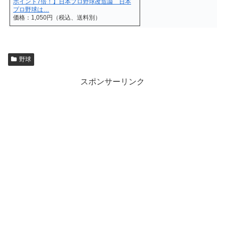
ポイント7倍！】日本プロ野球改造論 日本
プロ野球は…
価格：1,050円（税込、送料別）
野球
スポンサーリンク