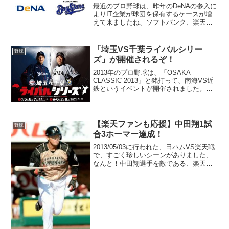
最近のプロ野球は、昨年のDeNAの参入に
よりIT企業が球団を保有するケースが増
えて来ましたね、ソフトバンク、楽天、
DeNAと12球団のうちに、3球団がIT企業
になっています。巨人が"金満球団"とい
われたのも、今は昔。今オフの補強レー
「埼玉VS千葉ライバルシリー
野球
スは"新...
ズ」が開催されるぞ！
2013年のプロ野球は、「OSAKA
CLASSIC 2013」と銘打って、南海VS近
鉄というイベントが開催されました。ソ
フトバンクが南海、オリックスが近鉄の
復刻ユニフォームを着て戦い、好評を得
ました。関西在住の私は、ホークスファ
ンなので「...
【楽天ファンも応援】中田翔1試
野球
合3ホーマー達成！
2013/05/03に行われた、日ハムVS楽天戦
で、すごく珍しいシーンがありました、
なんと！中田翔選手を敵である、楽天フ
ァンが応援するというシーンがありまし
た。この日の日ハム打線は、絶好調で、
なんとホフパワーがリーグ通算7人目、球
団史上初と...