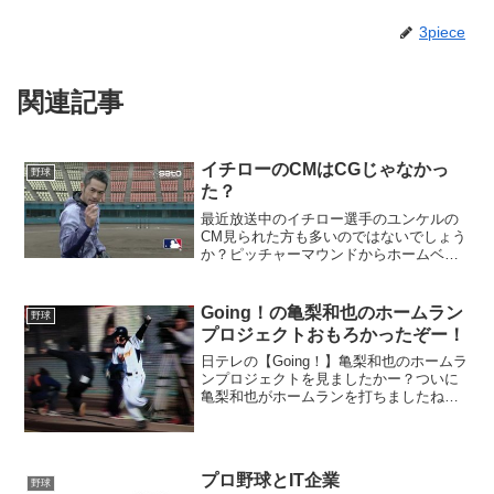
3piece
関連記事
イチローのCMはCGじゃなかっ
野球
た？
最近放送中のイチロー選手のユンケルの
CM見られた方も多いのではないでしょう
か？ピッチャーマウンドからホームベー
スに立てた4本のバットを連続して倒すと
いう神業ですが、これがCGではなく、本
当に成功していたらしいです。イチロー
Going！の亀梨和也のホームラン
野球
は4本とも連続で倒...
プロジェクトおもろかったぞー！
日テレの【Going！】亀梨和也のホームラ
ンプロジェクトを見ましたかー？ついに
亀梨和也がホームランを打ちましたね
ー！！中田翔もびっくりしていたのが印
象的でした。僕、このGoing！すごく好き
なんです！！理由は簡単です、全国放送
なのに、我がソ...
プロ野球とIT企業
野球