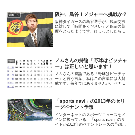
阪神、鳥谷！メジャーへ挑戦か？
スポーツ
阪神タイガースの鳥谷選手が、残留交渉
に対して「時間をください」と保留の態
度をとったようです、ひょっとしたらメ
ジャー挑戦もあるんでしょうか？阪神は
２３日、兵庫県西宮市内の球団事務所
で、今季に海外移籍が可能なＦＡ権を取
得した、鳥谷敬内野手（３１...
ノムさんの持論「野球はピッチャ
野球
ー」は正しいと思います！
ノムさんの持論である「野球はピッチャ
ー」と言う言葉、私はこの言葉には大賛
成です。毎年ではありませんが、ペナン
トレースは防御率の順番に順位が決まる
事が多いです。どんな素晴らしいバッタ
ーでも、3割打てれば素晴らしいバッター
「sports navi」の2013年のセリ
野球
だと言われています。そ...
ーグペナント予想
インターネットのスポーツニュースをメ
インに扱っている、「sports navi」のサ
イトが2013年のペナントレースの予想を
発表しています。では、早速ですが予想
を見てください！！1位巨人 2位ヤクル