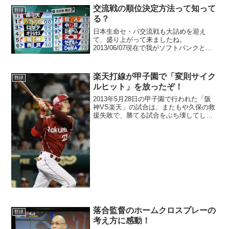
ト 3位広島 4位中日 5位横浜 6位阪
交流戦の順位決定方法って知って
野球
神...
る？
日本生命セ・パ交流戦も大詰めを迎え
て、盛り上がって来ましたね。
2013/06/07現在で我がソフトバンクと楽
天が首位で並んでいます。もし、このま
ま、ソフトバンクと楽天が残り全部を勝
って、勝ち数も同じ、勝率も同じで終わ
楽天打線が甲子園で「変則サイク
野球
った場合、どっちのチーム...
ルヒット」を放ったぞ！
2013年5月28日の甲子園で行われた「阪
神VS楽天」の試合は、またもや久保の救
援失敗で、勝てる試合をぶち壊してしま
いました。せっかくマー君に勝てそうだ
ったのに、悔しい試合でした。9回表にク
ローザー久保が登場しましたが、楽天打
線につかまりあ...
落合監督のホームクロスプレーの
野球
考え方に感動！