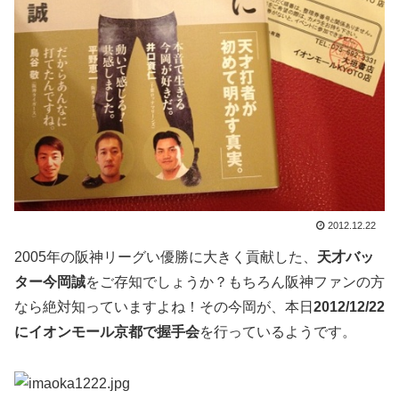
2012.12.22
2005年の阪神リーグい優勝に大きく貢献した、
天才バッ
ター今岡誠
をご存知でしょうか？もちろん阪神ファンの方
なら絶対知っていますよね！その今岡が、本日
2012/12/22
にイオンモール京都で握手会
を行っているようです。