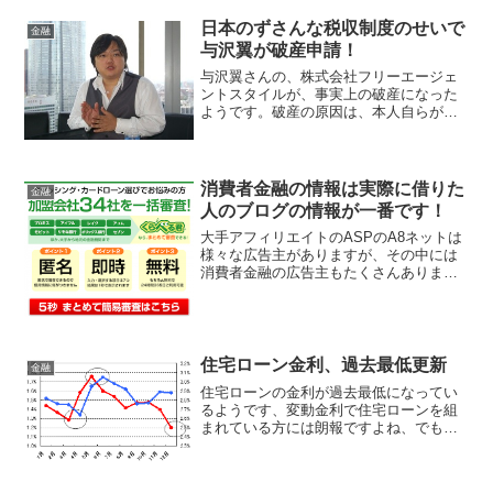
日本のずさんな税収制度のせいで
金融
与沢翼が破産申請！
与沢翼さんの、株式会社フリーエージェ
ントスタイルが、事実上の破産になった
ようです。破産の原因は、本人自らが
Facebookで発言しています。「2013年8
月期決算の法人税、住民税、及び事業税2
億5千305万の支払いのうち約1億1千万円
並びに...
消費者金融の情報は実際に借りた
金融
人のブログの情報が一番です！
大手アフィリエイトのASPのA8ネットは
様々な広告主がありますが、その中には
消費者金融の広告主もたくさんありま
す。アフィリエイトなので、A8に登録さ
れている、消費者金融を自分のブログや
サイトで紹介して、成約があれば、報酬
が高い会社であれば1...
住宅ローン金利、過去最低更新
金融
住宅ローンの金利が過去最低になってい
るようです、変動金利で住宅ローンを組
まれている方には朗報ですよね、でも銀
行に貯金しても全く利子がつかないとい
う事なので良い事ばかりではないようで
す。大手銀行の住宅ローン金利の引き下