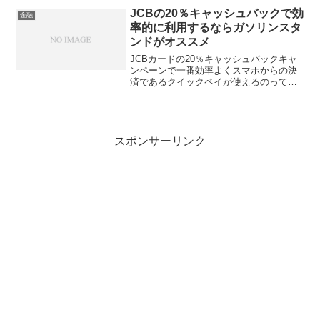
げ競争が激化している。各...
JCBの20％キャッシュバックで効
金融
率的に利用するならガソリンスタ
ンドがオススメ
JCBカードの20％キャッシュバックキャ
ンペーンで一番効率よくスマホからの決
済であるクイックペイが使えるのってガ
ソリンスタンドも挙げられますよね。エ
ネオスと昭和シェルは基本的にQUICPay
利用可能なのでお近くで利用してみてく
ださい！JCB...
スポンサーリンク