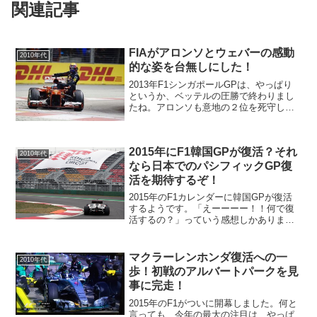
関連記事
FIAがアロンソとウェバーの感動
2010年代
的な姿を台無しにした！
2013年F1シンガポールGPは、やっぱり
というか、ベッテルの圧勝で終わりまし
たね。アロンソも意地の２位を死守しま
した。そしてアロンソは、レース終了後
にウェバーをタクシーのように乗せて帰
ってきましたが、これがどうやら問題視
2015年にF1韓国GPが復活？それ
されてしまったよう...
2010年代
なら日本でのパシフィックGP復
活を期待するぞ！
2015年のF1カレンダーに韓国GPが復活
するようです。「えーーーー！！何で復
活するの？」っていう感想しかありませ
ん。どう考えても必要ないでしょう。
2013年に開催された、あのひどすぎる韓
国GPを覚えていないんでしょうか？
マクラーレンホンダ復活への一
2010年代
歩！初戦のアルバートパークを見
事に完走！
2015年のF1がついに開幕しました。何と
言っても、今年の最大の注目は、やっぱ