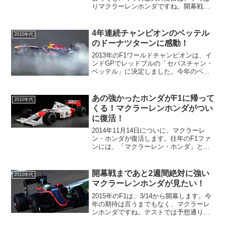
りマクラーレンホンダですね。開幕戦の
オーストラリアGPでは、予想通り、メル
セデスが無敵の強さを発揮しましたが、
私はマクラーレンホンダも大善戦したと
4年連続チャンピオンのベッテル
2010年代
思います。
のドーナツターンに感動！
2013年のF1ワールドチャンピオンは、イ
ンドGPでレッドブルの「セバスチャン・
ベッテル」に決定しました。今年のベッ
テルは圧倒的な強さで、何と4年連続ワー
ルドチャンピオンと言う偉業を達成しま
した。このチャンピオン決定に、水を差
あの強かったホンダがF1に帰って
2010年代
すFIAのくだ...
くる！マクラーレンホンダがつい
に復活！
2014年11月14日についに、マクラーレ
ン・ホンダが復活します。往年のF1ファ
ンには、「マクラーレン・ホンダ」と言
う名前を聞くだけで、ワクワクしますよ
ね（笑）ホンダは、2015年からのF1復帰
に向けて、エンジンのチェックのために
開幕戦まであと2週間絶対に強い
2010年代
シルバース...
マクラーレンホンダが見たい！
2015年のF1は、3/14から開幕します。今
年の期待は言うまでもなく、マクラーレ
ンホンダですね。テストでは予想通り、
MP4/30は、絶不調になっています、普通