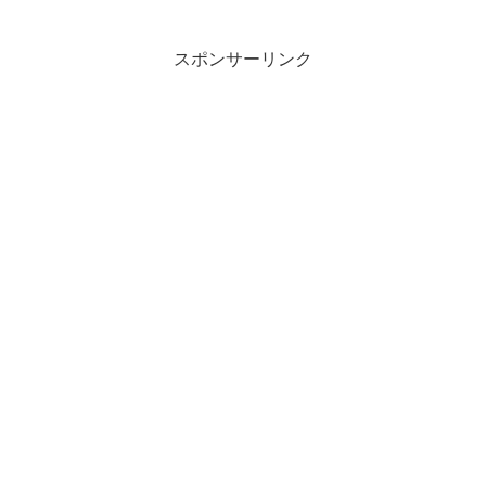
に走る事も出来ない状態が続いていると
思えば、アロンソが原因不明の事故で入
院と、踏...
スポンサーリンク