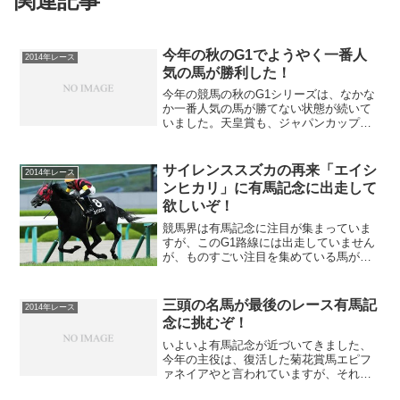
関連記事
今年の秋のG1でようやく一番人
2014年レース
気の馬が勝利した！
今年の競馬の秋のG1シリーズは、なかな
か一番人気の馬が勝てない状態が続いて
いました。天皇賞も、ジャパンカップ
も、菊花賞も全て一番人気の馬が勝てま
せんでした。しかし、ようやく朝日杯FS
で、一番人気の支持された、蛯名騎手騎
サイレンススズカの再来「エイシ
2014年レース
乗のダノンプラチナが勝...
ンヒカリ」に有馬記念に出走して
欲しいぞ！
競馬界は有馬記念に注目が集まっていま
すが、このG1路線には出走していません
が、ものすごい注目を集めている馬がい
ます。サイレンススズカの再来とも言わ
れる馬で、その名前は「エイシンヒカ
リ」です。この馬のレースを見ると度肝
三頭の名馬が最後のレース有馬記
2014年レース
を抜かれます、特に先日の...
念に挑むぞ！
いよいよ有馬記念が近づいてきました、
今年の主役は、復活した菊花賞馬エピフ
ァネイアやと言われていますが、それ以
外にも、有馬記念を最後にたくさんの名