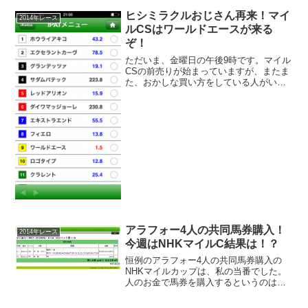
馬が引退します。ます、ジャスタウェ
イ、そしてジェンティルドンナも引退レ
ヒシミラクルおじさん再来！マイ
2014年レース
ースになります。そして、有...
ルCSはワールドエースが来る
ぞ！
ただいま、金曜日の午後9時です。マイル
CSの前売りが始まっていますが、またま
た、おかしな買い方をしている人がいま
すよー！ワールドエースの単勝が1.5倍の
1番人気になってます、なんぼなんでも異
常でしょー笑
アラフォー4人の共同馬券購入！
2014年レース
今週はNHKマイルC結果は！？
恒例のアラフォー4人の共同馬券購入の
NHKマイルカップは、私の当番でした。
人のお金で馬券を購入するというのは、
本当に慎重になってしまうんですよねー
笑 ただ慎重に考えたところで、馬券は当