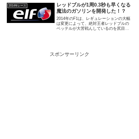
たりませんけどねー。
レッドブルが1周0.3秒も早くなる
2014年レース
魔法のガソリンを開発した！？
2014年のF1は、レギュレーションの大幅
は変更によって、絶対王者レッドブルの
ベッテルが大苦戦んしているのを尻目
に、メルセデスが圧倒的な強さを見せつ
けています。そんな状況の中、レッドブ
ルは、ヨーロッパラウンドが始めると同
時に、新燃料を採用す...
スポンサーリンク