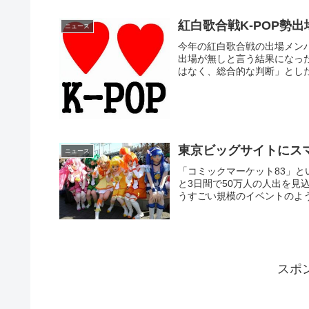
紅白歌合戦K-POP勢
ニュース
今年の紅白歌合戦の出場メンバ
出場が無しと言う結果になっ
はなく、総合的な判断」とした
東京ビッグサイトにス
ニュース
「コミックマーケット83」
と3日間で50万人の人出を見
うすごい規模のイベントのよう
スポ