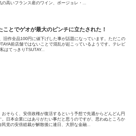
の高いフランス産のワイン、ボージョレ・...
円にしたことでゲオが最大のピンチに立たされた！
Aが、旧作全品100円に値下げした事が話題になっています。ただこの
SUTAYA前店舗ではないことで混乱が起こっているようです。テレビ
てっきりTSUTAY...
、おそらく、安倍政権が復活するという予想で先週からどんどん円
す。日本企業にはありがたい事だと思うのですが、思わぬところか
民党の安倍総裁が解散後に連日、大胆な金融...