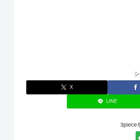
シ
X
LINE
3pie