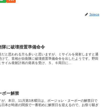
3piece
衛隊に破壊措置準備命令
目だと思われる方も多いと思いますが、ミサイルを発射しますと通
受けて、首相が自衛隊に破壊措置準備命令を出したようです。野田
サイル発射計画の発表を受け、５、６両日に...
ーボー解禁
すが、本日、11月第3木曜日は、ボージョレ・ヌーボーの解禁日で
る日本が時差の関係で一番初めに解禁日を迎えるので、お祭り騒ぎ