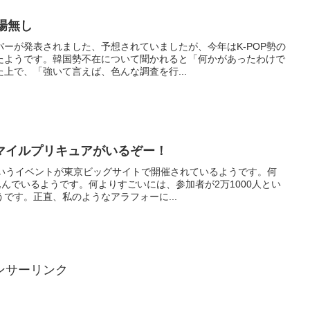
出場無し
ーが発表されました、予想されていましたが、今年はK-POP勢の
たようです。韓国勢不在について聞かれると「何かがあったわけで
上で、「強いて言えば、色んな調査を行...
マイルプリキュアがいるぞー！
というイベントが東京ビッグサイトで開催されているようです。何
込んでいるようです。何よりすごいには、参加者が2万1000人とい
です。正直、私のようなアラフォーに...
ンサーリンク