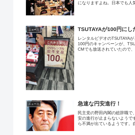
になりますよね。日本でも人気
TSUTAYAが100
ニュース
レンタルビデオのTSUTAY
100円のキャンペーンが、T
CMでも放送されていたので、私は
急速な円安進行！
ニュース
民主党の野田内閣の総辞職で
安の進行が止まらないようで
ら不満が出ているようです。自