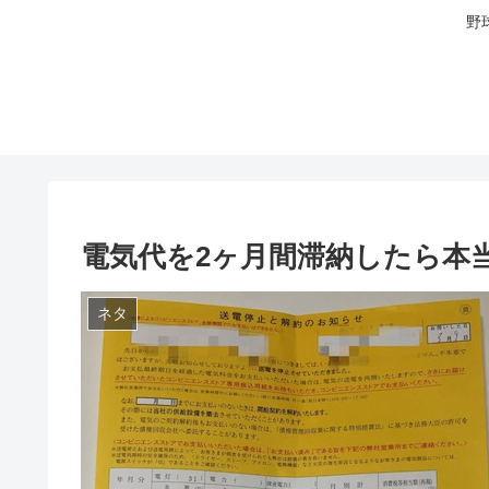
野
電気代を2ヶ月間滞納したら本
ネタ