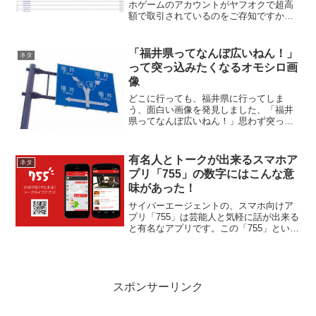
ホゲームのアカウントがヤフオクで超高
額で取引されているのをご存知ですか？
高額なアカウントになると、10万円を軽
く超えてくる時もあります。これって異
常だと思いませんか？
「福井県ってなんぼ広いねん！」
ネタ
って突っ込みたくなるオモシロ画
像
どこに行っても、福井県に行ってしま
う、面白い画像を発見しました、「福井
県ってなんぼ広いねん！」思わず突っ込
みたくなる道路標識です。そもそも、こ
の看板意味があるんでしょうか？京都、
滋賀県に住んでいる方なら8号線は比較
有名人とトークが出来るスマホア
ネタ
的、馴染みの深い国道ですが...
プリ「755」の数字にはこんな意
味があった！
サイバーエージェントの、スマホ向けア
プリ「755」は芸能人と気軽に話が出来る
と有名なアプリです。この「755」という
アプリの名前の由来が面白いんですよ。
サイバーエージェントの藤田晋社長と仲
の良い人物と言えば、真っ先に思い浮か
ぶのが、ホリエモ...
スポンサーリンク