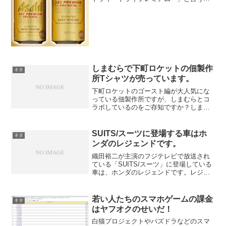
前です。一目惚れしてしてしまいまし
た、絶対に飲みたいです。「アサヒスー
パードライ」といえば、シルバーのおし
ゃれなデザインのビールで、...
しまむらで下町ロケットの佃製作
ネタ
所Tシャツが売っています。
下町ロケットのゴースト編が大人気にな
っている佃製作所ですが、しまむらとコ
ラボしているのをご存知ですか？しまむ
らと佃製作所のコラボのグッズがたくさ
ん販売されています、Tシャツはもちろん
ですがたくさんのデザインが用意されて
SUITS/スーツに登場する車はホ
ネタ
います。下町ロケットフ...
ンダのレジェンドです。
織田裕二が主演のフジテレビで放送され
ている「SUITS/スーツ」に登場している
車は、ホンダのレジェンドです。レジェ
ンドは高級車ですが、月9に採用されるの
は珍しいですね。「SUITS/スーツ」のス
ポンサーに、ホンダが付いているんでし
若い人たちのスマホゲームの課金
ネタ
ょうね。レ...
はヤフオクのせいだ！
白猫プロジェクトやパズドラなどのスマ