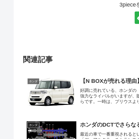
3pie
関連記事
【N BOXが売れる理
ホンダ
好調に売れている、ホンダの「
強力なライバルがいますが、販
らです。一時は、プリウスより
ホンダのDCTでさらな
ホンダ
最近の車で一番重視されると