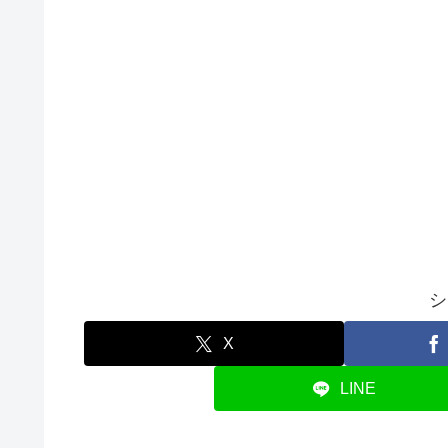
シ
X
LINE