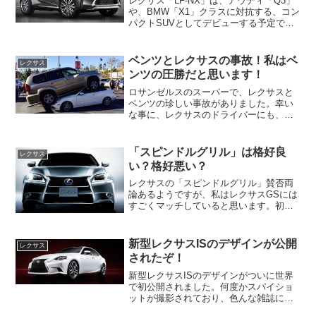
レクサス「LF-NX」は、アウディ「Q3」
や、BMW「X1」クラスに対抗する、コン
パクトSUVとしてデビューする予定で
す。このレクサス「LF-NX」は次期「ハ
リアー」とコンポーネンツを共有する車
になりそうです。レクサスのSUVと言え
ベンツとレクサスの事故！私はベ
レクサス
ば、現状...
ンツの圧勝だと思います！
ロサンゼルスのスーパーで、レクサスと
ベンツの珍しい事故がありました。幸い
な事に、レクサスのドライバーにも、ベ
ンツのドライバーにも怪我は無かったよ
うですが、この事故に対して、レクサス
とベンツはやっぱりすごいと話題になっ
「スピンドルグリル」は格好良
レクサス
ています。話題になってい...
い？格好悪い？
レクサスの「スピンドルグリル」賛否両
論あるようですが、私はレクサスGSには
すごくマッチしていると思います。初め
は何じゃこれはって思っていましたが、
実車を見ると、なかなか格好良いんで
す！！レクサスが新型GSから採用してい
新型レクサスISのデザインが公開
レクサス
る「スピンドルグリル」...
されたぞ！
新型レクサスISのデザインがついに世界
で初公開されました。何度かスパイショ
ットが撮影されており、色んな雑誌に載
っていましたが、ベストカーのCGとほぼ