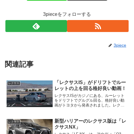
3pieceをフォローする
3piece
関連記事
「レクサスIS」がドリフトでルー
レクサス
レットの上を回る格好良い動画！
レクサスISがカジノにある、ルーレット
をドリフトでグルグル回る、格好良い動
画がトヨタから発表されました。レクサ
スISがスポーツカーである事を世界に発
進しています。売れ行き好調の、新型
「レクサスIS」のテレビCMもガレージ内
新型ハリアーのレクサス版は「レ
レクサス
を駆け回り、最後は...
クサスNX」