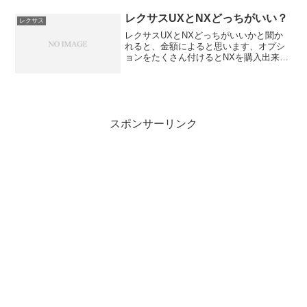
同じと言う感じですね！！私は以前、ア
ウディA4を所有していましたが、そのア
レクサスUXとNXどっちがいい？
レクサス
ウディA4を購入す...
レクサスUXとNXどっちがいいかと聞か
れると、金額によると思います、オプシ
ョンをたくさん付けるとNXを購入出来る
金額になるのでNXがオススメになりま
す。
スポンサーリンク