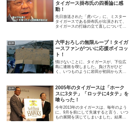
は朝の番組と...
タイガース掛布氏の四番論に感
動！
先日放送された「虎バン」に、ミスター
タイガースである掛布氏が出演されて、
タイガースの打線の立て直しについて持
論を展開されていました。ついにという
か、ようやくというか、ミスタータイガ
ース掛布氏が、打撃アドバイザーとして
六甲おろしの無限ループ！タイガ
阪神
タイガースに復帰します。...
ースファンがついに応援ボイコッ
ト！
情けないことに、タイガースが、下位広
島に連敗を喫しました。負け方がひど
く、いつものように岩田が初回から大量
失点、新井がチャンスで、ゲッツーと、
負けるべくして負けた試合でした。お盆
休みにこんな試合を見せられて、9回裏の
2005年のタイガースは「ホーク
阪神
攻撃で阪神ファンの怒りが...
スに3タテ」「ロッテに4タテ」を
喰らった！
今年2013年のタイガースは、毎年のよう
に、9月を前にして失速すると言う、いつ
もの展開を演じてしまいました。結果は
おそらく2位は死守しそうですが、巨人と
は10ゲーム以上離された完敗と言う内容
でした。今年一番情けなかった試合は、