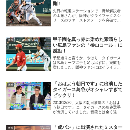
剛！
先日の報道ステーションで、野球解説者
の工藤さんが、阪神がクライマックスシ
リーズのファーストステージを突破でき
るかどうかは、1番バッターの西岡選手に
かかっていると解説されていました。広
島の先発は、間違いなく、マエケンこと
前田健太投手だと思いま...
甲子園を真っ赤に染めた素晴らし
阪神
い広島ファンの「桧山コール」に
感動！
予想通りと言うか、やはり、タイガース
は広島カープに手も足も出ずに、完敗を
喫しました。阪神ファンにはイライラし
か残らない試合が続きましたが、最後の
最後に、桧山選手が甲子園を感動の渦に
巻き込んでくれました。桧山選手が現役
「おはよう朝日です」に出演した
阪神
最終打席で、あのミコライ...
タイガース鳥谷がオシャレすぎて
ビックリ！
2013/12/20、大阪の朝日放送の「おはよ
う朝日です」に、タイガースの鳥谷選手
が出演していました。普段とは全く違う
オシャレな格好で出演されていました。
浜中さんとの2ショットは懐かしく感じま
した。「おはよう朝日です」は、関西で
「虎バン」に出演されたミスター
阪神