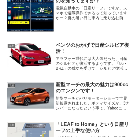
のを知ってますか？
電気自動車の「日産リーフ」ですが、ス
マホで遠隔操作できるって知っています
かー？夏の暑い日に車内に乗り込む前に
エアコンをつけておくということも出来
るんですよー！昔から、リモコンスター
ターはありましたよねー、寒い冬の時期
などは重宝するようですが...
ベンツのおかげで日産シルビア復
日産
活！
アラフォー世代には大人気だった、日産
のシルビアが復活するようです。「86・
BRZ」の成功を受けて、シルビア復活を
検討していた日産ですが、どうやら復活
が決定したようです。でも、シルビア復
活の影にベンツの力が大きく関わってい
新型マーチの最大の魅力は900cc
日産
るようです。シルビア...
のエンジンです！
新型マーチがパリモーターショーで世界
初披露されました。ボディサイズが、3ナ
ンバーになったという事で、Yahooニュ
ースにもなっていました。確かに、ボデ
ィサイズが一気に大型化されてフィット
の一回りくらい大きなサイズになりそう
「LEAF to Home」という日産リ
日産
です。スタイリング...
ーフの上手な使い方