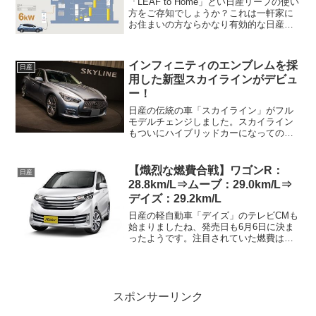
「LEAF to Home」とい日産リーフの使い
方をご存知でしょうか？これは一軒家に
お住まいの方ならかなり有効的な日産リ
ーフの使い方だと思います。「LEAF to
Home」という賢い、日産リーフの使い方
があります、一軒家にお住まいの方な
インフィニティのエンブレムを採
日産
ら...
用した新型スカイラインがデビュ
ー！
日産の伝統の車「スカイライン」がフル
モデルチェンジしました。スカイライン
もついにハイブリッドカーになっての登
場です。今回のスカイラインのエンブレ
ムはインフィニティのエンブレムになっ
ているのが格好良いですよね。今回のス
【熾烈な燃費合戦】ワゴンR：
日産
カイラインは「V37型」...
28.8km/L⇒ムーブ：29.0km/L⇒
デイズ：29.2km/L
日産の軽自動車「デイズ」のテレビCMも
始まりましたね、発売日も6月6日に決ま
ったようです。注目されていた燃費はや
はりムーブを上回って、29.2km/Lになっ
たようです。ワゴンR：28.8km/L⇒ムー
ブ：29.0km/L⇒デイズ：29.2k...
スポンサーリンク