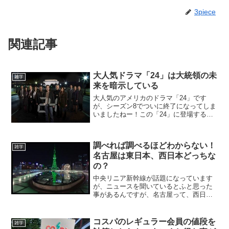
3piece
関連記事
大人気ドラマ「24」は大統領の未
雑学
来を暗示している
大人気のアメリカのドラマ「24」です
が、シーズン8でついに終了になってしま
いましたねー！この「24」に登場する大
統領が未来のアメリカ大統領を予想して
いるって知っていますか？私は、「24」
が大好きで、次か気になるので夜中でも
調べれば調べるほどわからない！
構わずレンタルビデ...
雑学
名古屋は東日本、西日本どっちな
の？
中央リニア新幹線が話題になっています
が、ニュースを聞いているとふと思った
事があるんですが、名古屋って、西日本
か東日本かどっちになるんでしょうか？
名古屋は、関西と言われる方もおられま
すが、京都に住んでいる私でも、名古屋
コスパのレギュラー会員の値段を
雑学
を関西と認識した事はあり...