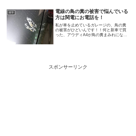
ットサービス」と呼ばれていましたが、
「ETC2.0」に名称が変わります、
「ETC2.0」と聞くと、ETCの進化版だと
電線の鳥の糞の被害で悩んでいる
雑学
わか...
方は関電にお電話を！
私が車を止めているガレージの、鳥の糞
の被害がひどいんです！！何と新車で買
った、アウディA4が鳥の糞まみれになっ
ていたんです、新車のアウディA4が糞ま
みれになっているのを見た時には発狂し
そうになりました。あまりにも腹が立っ
たので、駐車場のオー...
スポンサーリンク