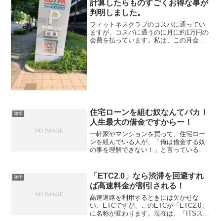
計算したらものすごくお得な事が
判明しました。
フィットネスクラブのコスパに通ってい
ますが、コスパに通うのに月に約1万円の
会費を払っています。私は、この月会費
が1万円以上の価値があると強く思うの
で、どれくらいお得かを細かく説明した
いと思います。びっくりしたのは、水道
代がすごく安くなった事...
住宅ローンを組む奴なんてバカ！
雑学
人生最大の借金ですからー！
一軒家やマンションを買って、住宅ロー
ンを組んでいる人が、「俺は借金する奴
の事を理解できない！」と言っているの
を見ると、本気でこいつバカだなーって
思います。だって、住宅ローンなんて、
人生最大の借金ですから（笑）今の世の
「ETC2.0」なら渋滞を回避すれ
雑学
中に、「老後破産」「貧困...
ば高速料金が割引される！
高速道路を利用するときには欠かせな
い、ETCですが、このETCが「ETC2.0」
に名称が変わります。現在は、「ITSスポ