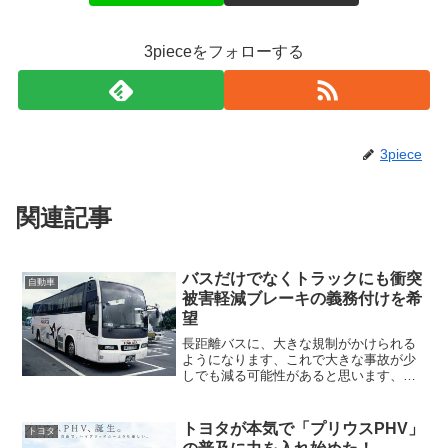
3pieceをフォローする
3piece
関連記事
バスだけでなくトラックにも衝突
自動車
被害軽減ブレーキの義務付けを希
望
長距離バスに、大きな規制がかけられる
ようになります、これで大きな事故が少
しでも減る可能性があると思います、
「バスに対する衝突被害軽減ブレーキの
義務付け」が決定しました。スバルのア
イサイトやダイハツのムーブで、市販車
トヨタが本気で「プリウスPHV」
トヨタ
には普通になりつつある、衝...