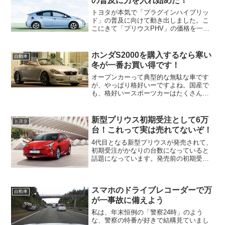
の普及に力を入れ始めた！
トヨタが本気で「プラグインハイブリッ
ド」の普及に向けて動き出しました。こ
こにきて「プリウスPHV」の価格を一気
に20万円も値下げして、補助金を合わせ
ると255万円から購入出来るようになりま
した。プリウスは絶好調に売れています
ホンダS2000を購入するなら寒い
自動車
が、「プリウスP...
冬が一番お買い得です！
オープンカーって典型的な無駄な車です
が、やっぱり格好いーですよね。国産で
も、格好いースポーツカーはたくさんあ
ります、レクサスIS-CやレクサスSCなど
は、高級ラグジュアリーオープンです。
他にもホンダS2000やマツダロードスタ
新型プリウス初期受注として6万
トヨタ
ー、日産フェア...
台！これって実は売れてないぞ！
4代目となる新型プリウスが発売されて、
初期受注がかなりの台数になっていると
話題になっています。発売前の初期受注
として6万台の注文があり、現在注文して
も納期はグレードによって3～5か月待ち
の人気になっています。これだけ聞く
スマホのドライブレコーダーで万
と、出足好調でかなり...
自動車
が一事故に備えよう
私は、年末恒例の「警察24時」のよう
な、警察の特番が好きで結構見ていまし