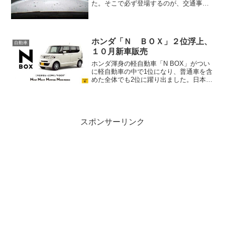
た。そこで必ず登場するのが、交通事故
のシーンですね。この時にいつも思うん
ですが、早急に日本に走っている車全部
に、ドライブレコーダーが装着されれば
良いのになと思います。ド...
ホンダ「Ｎ ＢＯＸ」２位浮上、
自動車
１０月新車販売
ホンダ渾身の軽自動車「N BOX」がつい
に軽自動車の中で1位になり、普通車を含
めた全体でも2位に躍り出ました。日本自
動車販売協会連合会などは６日、１０月
の車名別新車販売台数を発表し、トヨタ
自動車の小型ハイブリッド車（ＨＶ）
「アクア」が２万４...
スポンサーリンク