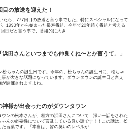
7回目の放送を迎えた！
いたら、777回目の放送と言う事でした。特にスペシャルになって
、1993年から始まった長寿番組、今年で20年続く番組と考える
回目だと言う事で、番組的に大き...
「浜田さんといつまでも仲良くね〜とか言うて。」
ウン松ちゃんの誕生日です。今年の、松ちゃんの誕生日に、松ちゃ
た事が大きな話題になっています。ダウンタウンの誕生日と言え
画が開催されますよね。
の神様が出会ったのがダウンタウン
タウンの松本さんが、相方の浜田さんについて、深いー話をされた
ちゃんの必要性について言及している良い話です！！この話は、松
た言葉です。「本当は、皆の笑いのレベルが...