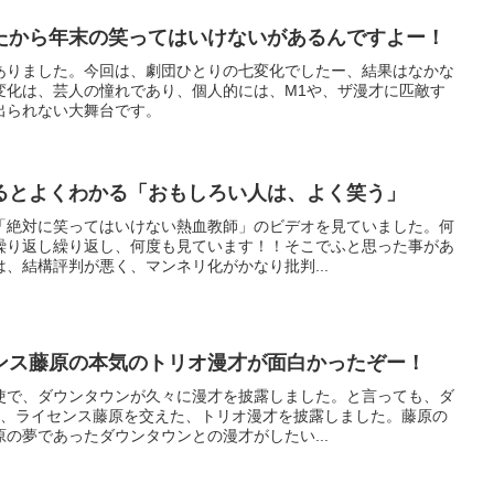
たから年末の笑ってはいけないがあるんですよー！
ありました。今回は、劇団ひとりの七変化でしたー、結果はなかな
変化は、芸人の憧れであり、個人的には、M1や、ザ漫才に匹敵す
出られない大舞台です。
るとよくわかる「おもしろい人は、よく笑う」
「絶対に笑ってはいけない熱血教師」のビデオを見ていました。何
繰り返し繰り返し、何度も見ています！！そこでふと思った事があ
、結構評判が悪く、マンネリ化がかなり批判...
ンス藤原の本気のトリオ漫才が面白かったぞー！
使で、ダウンタウンが久々に漫才を披露しました。と言っても、ダ
く、ライセンス藤原を交えた、トリオ漫才を披露しました。藤原の
の夢であったダウンタウンとの漫才がしたい...