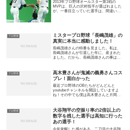
2013年プロ野球オールスター第1戦の
MVPは、巨人の沢村投手が選ばれました
が、一番目立っていた選手は、間違いな
く、「大谷翔平」だったと思います。大
谷翔平選手は、オールスターの舞台で
も、二刀流を披露しました。まずは、ピ
ッチャーで登場しました...
ミスタープロ野球「長嶋茂雄」の
プロ野球
真実に本当に感動しました！
長嶋茂雄さんの特番を見ました。私は、
長嶋茂雄さんが引退した年に、産まれた
ました。だから、長嶋茂雄さんの事は、
ミスタープロ野球と言われている事は知
っていましたが、こんなにすごい人とは
知りませんでした。
高木豊さんが鬼滅の義勇さんコス
プロ野球
プレ！面白かった
最近プロ野球のOBたちがどんどんと
youtubeチャンネルを開設していますよ
ね！その中でも僕は高木豊さんと片岡篤
史さんと、里崎さんの動画が好きでよく
見てしまいますw現役時代の裏話や、幅広
い人脈を駆使していろんな選手や関係者
大谷翔平の空振り率の2倍以上の
プロ野球
を呼んで懐かしい話...
数字を残した選手は高知に行った
あの選手！
今年覚醒した感がある、二刀流の大谷翔