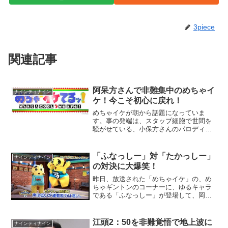
3piece
関連記事
阿呆方さんで非難集中のめちゃイ
ナインティナイン
ケ！今こそ初心に戻れ！
めちゃイケが朝から話題になっていま
す。事の発端は、スタップ細胞で世間を
騒がせている、小保方さんのパロディを
めちゃイケが放送しようとした事です。
フジテレビ系バラエティー番組「めちゃ
×2イケてるッ！」が、3日の放送予定とし
「ふなっしー」対「たかっしー」
ナインティナイン
て番組公式サイトで予告...
の対決に大爆笑！
昨日、放送された「めちゃイケ」の、め
ちゃギントンのコーナーに、ゆるキャラ
である「ふなっしー」が登場して、岡村
さんが扮する「たかっしー」と対決して
いました。「めちゃギントン」は、子供
も大好きで、このコーナーが始まると、
江頭2：50を非難覚悟で地上波に
ナインティナイン
喜んでみています。その中...