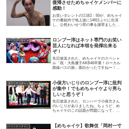
復帰させためちゃイケメンバーに
感動！
お笑いタレントの江頭2：50が、めちゃイ
ケの番組内で地上波に148日ぶりに出演
し、公然わいせつ罪の事を謝罪ました。
私が素直に感じた感想は、やっぱりめち
ゃイケはすごいなと思いました。江頭2：
50は、5月25日に都内で行われたイベント
ロンブー淳はネット専門のお笑い
ナインティナイン
で全裸にな...
芸人になれば本領を発揮出来る
ぞ！
先日放送された、めちゃイケのスペシャ
ル「祝・大島優子AKB48卒業！ローカル
路線バスの旅」面白かったですねー！大
島優子が日本エレキテル連合を演じた
「ダメよ～ダメダメ」は大爆笑しまし
た。でもそれより気になったのは、めち
小保方いじりのロンブー淳に批判
ナインティナイン
ゃギントンに、ロンブーの...
が集中！でもめちゃイケより男ら
しいと思うぞ！
先日放送された、ロンハーで小保方さん
のいじりがありましたね。ちょうど、め
ちゃイケのこの話題が問題になって、め
ちゃイケは放送を自粛しましたが、ロン
ハーはこの騒動があったのをわかりつつ
も、放送を決定しました。
【めちゃイケ】歌舞伎「岡村一寸
ナインティナイン