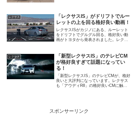
もありませんが、先代のレクサスGSは、
日本レクサスの立ち上げと同時に発表し
たモデルです。
「レクサスIS」がドリフトでルー
レクサス
レットの上を回る格好良い動画！
レクサスISがカジノにある、ルーレット
をドリフトでグルグル回る、格好良い動
画がトヨタから発表されました。レクサ
スISがスポーツカーである事を世界に発
進しています。売れ行き好調の、新型
「レクサスIS」のテレビCMもガレージ内
「新型レクサスIS」のテレビCM
レクサス
を駆け回り、最後は...
が格好良すぎて話題になってい
る！
「新型レクサスIS」のテレビCMが、格好
良いと大評判になっています。レクサス
も「アウディR8」の格好良いCMに触発
されたのか、日本車で久々に格好良いCM
を見ました。CGではなく、実際にスポー
ツ走行をしている「新型レクサスIS」が
映っているC...
スポンサーリンク