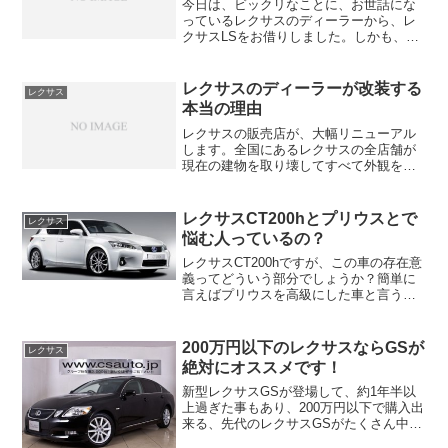
今日は、ビックリなことに、お世話にな
っているレクサスのディーラーから、レ
クサスLSをお借りしました。しかも、営
業マンの方と一緒に乗るわけではなく、1
人でお好きなところにドライブしてきて
下さいとお借りできました。グレードは
レクサスのディーラーが改装する
レクサス
私が一番欲しい、LE...
本当の理由
レクサスの販売店が、大幅リニューアル
します。全国にあるレクサスの全店舗が
現在の建物を取り壊してすべて外観を変
えるそうです。実際にすでにリニューア
ルされている店舗もあります、まだリニ
ューアルされてないお店も順次リニュー
レクサスCT200hとプリウスとで
レクサス
アルされていくようです。...
悩む人っているの？
レクサスCT200hですが、この車の存在意
義ってどういう部分でしょうか？簡単に
言えばプリウスを高級にした車と言う位
置づけですねー！レクサスのボトムモデ
ルであるCT200hですが、それでも400万
円近くする車です。でも良く考えたら、
200万円以下のレクサスならGSが
レクサス
中身はプリ...
絶対にオススメです！
新型レクサスGSが登場して、約1年半以
上過ぎた事もあり、200万円以下で購入出
来る、先代のレクサスGSがたくさん中古
車市場に登場して来ています。言うまで