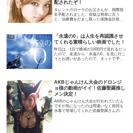
配されたぞ！
タレントのローラのお父さんが、国際指
名手配されました。容疑は簡単に言う
と、治療費をだまし取った保険金詐欺で
す。ローラの実父が、国際指名手配され
た要因は、日本の国民健康保険の海外療
養費制度を悪用して不正受給する方法を
「永遠の0」は人生を再認識させ
芸能
指南した容疑で指名手配され...
てくれる素晴らしい映画でした！
昨日は、1日で映画が1000円で見れるだっ
たので、友達から「永遠の0」を見に行こ
うとお誘いがあったので、ネットで予約
して行ってきました。「永遠の0」はテレ
ビCMでもバンバン流れていたので興味は
ありましたが、本当に衝撃を受ける内容
でした。太平...
AKBじゃんけん大会のドロンジ
芸能
ョ様の動画がイイ！佐藤聖羅推し
メン決定！
AKBのじゃんけん大会が行われていたん
ですが気になったのは間違いなく前回も
水着で登場してくれた佐藤聖羅さんのコ
スプレ姿！！今回も水着で登場するとの
ことだったんですがそれより嬉しい『ド
ロンジョ様』でしたねー！AKB全員で何
人いるのかは分かりま...