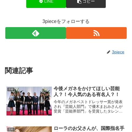
LINE
コピー
3pieceをフォローする
3piece
関連記事
今後メガネをかけてほしい芸能
芸能
人？！今人気のある有名人？！
今年のメガネベストドレッサー賞が発表
され『芸能人部門』で優木まおみさんが
受賞「芸能界部門」を受賞したタレント
の優木まおみは、メガネ60本を所有し手
作りメガネも作るあげるほどのメガネ好
き。「いつか頂けたらなと思っていたの
ローラのお父さんが、国際指名手
芸能
でうれしいです」と喜ん...