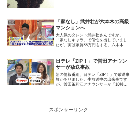
「家なし」武井壮が六本木の高級
芸能
マンションへ
大人気のタレント武井壮さんですが、
「家なしキャラ」で個性を出していまし
たが、実は家賃35万円もする、六本木の
高級マンションに住んでいる事がわかり
ました。猛獣と戦っても負けないと、面
白キャラで大ブレークしている、タレン
日テレ「ZIP！」で曽田アナウン
芸能
トの武井壮さんですが、今...
サーが放送事故
朝の情報番組、日テレ「ZIP！」で放送事
故がありました。生放送中の出来事です
が、曽田茉莉江アナウンサーが「10秒し
りとり」で不適切な発言をしてしまいま
した。TOKIOの山口さんと、曽田茉莉江
アナウンサーが、10秒間でしりとりをす
るコーナーで...
スポンサーリンク