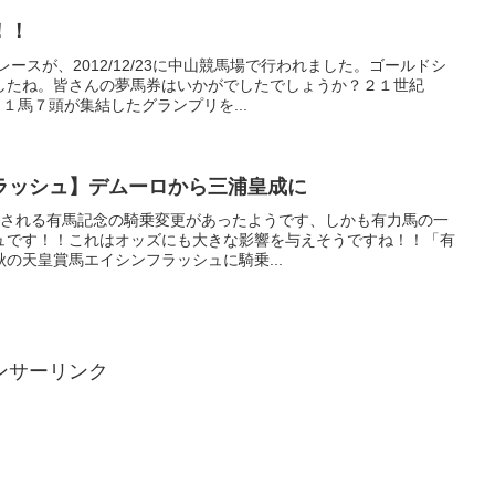
！！
レースが、2012/12/23に中山競馬場で行われました。ゴールドシ
したね。皆さんの夢馬券はいかがでしたでしょうか？２１世紀
１馬７頭が集結したグランプリを...
ラッシュ】デムーロから三浦皇成に
、開催される有馬記念の騎乗変更があったようです、しかも有力馬の一
ュです！！これはオッズにも大きな影響を与えそうですね！！「有
の天皇賞馬エイシンフラッシュに騎乗...
ンサーリンク