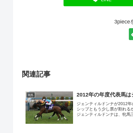
3pie
関連記事
2012年の年度代表馬
競馬
ジェンティルドンナが2012
シップともう少し票が割れる
ジェンティルドンナは、牝馬三