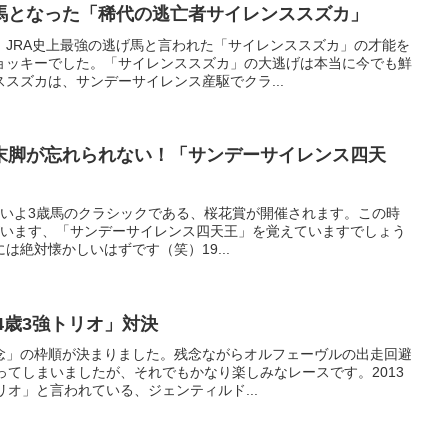
馬となった「稀代の逃亡者サイレンススズカ」
、JRA史上最強の逃げ馬と言われた「サイレンススズカ」の才能を
ョッキーでした。「サイレンススズカ」の大逃げは本当に今でも鮮
スズカは、サンデーサイレンス産駆でクラ...
末脚が忘れられない！「サンデーサイレンス四天
、いよいよ3歳馬のクラシックである、桜花賞が開催されます。この時
がいます、「サンデーサイレンス四天王」を覚えていますでしょう
は絶対懐かしいはずです（笑）19...
「4歳3強トリオ」対決
念」の枠順が決まりました。残念ながらオルフェーヴルの出走回避
ってしまいましたが、それでもかなり楽しみなレースです。2013
リオ」と言われている、ジェンティルド...