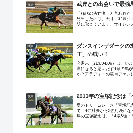
武豊との出会いで最強
競馬
「稀代の逃亡者」と言われた
見出したのは、天才、武豊ジ
明に覚えています。サイレンス
ダンスインザダークの
競馬
王」の戦い！
今週末（213/04/06）は
期になると思いだす4頭の馬
か？アラフォーの競馬ファンに
2013年の宝塚記念は
競馬
夏のドリームレース「宝塚記
で、4強対決から3強対決にな
年の宝塚記念は、「4歳3強ト