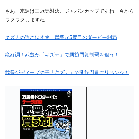
さあ、来週は三冠馬対決、ジャパンカップですね、今から
ワクワクしますね！！
キズナの強さは本物！武豊が5度目のダービー制覇
絶好調！武豊が「キズナ」で凱旋門賞制覇を狙う！
武豊がディープの子「キズナ」で凱旋門賞にリベンジ！