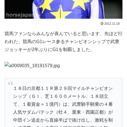
2012.11.18
競馬ファンならみんなが喜んでいると思います、先ほど行
われた、競馬のG1レース参るチャンピオンシップで武豊
ジョッキーが2年ぶりにG1を制覇しました。
１８日の京都１１Ｒ第２９回マイルチャンピオン
シップ（ＧＩ、芝１６００メートル、１８頭立
て、１着賞金＝１億円）は、武豊騎手騎乗の４番
人気サダムパテック（牡４、栗東・西園正都）が
中団イン追走から直線半ばで抜け出し、激戦を制