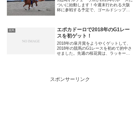
ついに始動します！今週末行われる大阪
杯に参戦する予定で、ゴールドシップ、
ジェンティルドンナ、オルフェーヴルの
「GGO」とも呼ばれる3強が、宝塚記念
で真っ向勝負すると予想されているので
エポカドーロで2018年のG1レー
その前哨戦は絶対...
競馬
スを初ゲット！
2018年の皐月賞をようやくゲットして、
2018年の競馬のG1レースを初めて的中さ
せました。先週の桜花賞は、ラッキーラ
イラックの単勝、高松宮記念はレッツゴ
ードンキの単勝を5000円ずつ購入しまし
たが、見事に2着になってしまい、いつも
のように...
スポンサーリンク