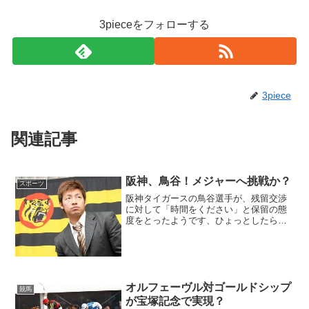
3pieceをフォローする
3piece
関連記事
阪神、鳥谷！メジャーへ挑戦か？
スポーツ
阪神タイガースの鳥谷選手が、残留交渉
に対して「時間をください」と保留の態
度をとったようです、ひょっとしたらメ
ジャー挑戦もあるんでしょうか？阪神は
２３日、兵庫県西宮市内の球団事務所
で、今季に海外移籍が可能なＦＡ権を取
得した、鳥谷敬内野手（３１...
オルフェーヴル対ゴールドシップ
競馬
が宝塚記念で実現？