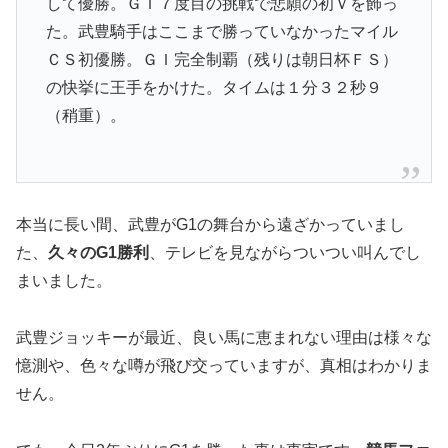
して優勝。ＧＩ７度目の挑戦で悲願の初Ｖを飾っ
た。武豊騎手はここまで勝っていなかったマイル
ＣＳ初優勝。ＧＩ完全制覇（残りは朝日杯ＦＳ）
の快挙に王手をかけた。タイムは１分３２秒９
（稍重）。
本当に長い間、武豊がG1の舞台から遠ざかっていまし
た、
久々のG1勝利
、テレビを見ながらついつい叫んでし
まいました。
武豊ジョッキーが最近、良い馬に恵まれない理由は様々な
憶測や、色々な噂が飛び交っていますが、真相はわかりま
せん。