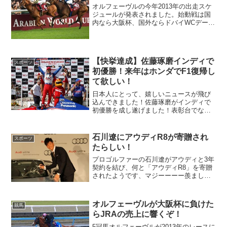
オルフェーヴルの今年2013年の出走スケ
ジュールが発表されました。始動戦は国
内なら大阪杯、国外ならドバイWCデー諸
競走で、ワールドCやシーマクラシックが
候補になっているようです。日本の競馬
ファンが一番見たいのは、オルフェーヴ
ル対ゴールドシッ...
【快挙達成】佐藤琢磨インディで
スポーツ
初優勝！来年はホンダでF1復帰し
て欲しい！
日本人にとって、嬉しいニュースが飛び
込んできました！佐藤琢磨がインディで
初優勝を成し遂げました！表彰台でなく
て、優勝ですよ！朝からのビッグニュー
スに嬉しくなりますね（笑）インディカ
ー第3戦のロングビーチで佐藤琢磨が快挙
石川遼にアウディR8が寄贈され
スポーツ
を成し遂げてくれました...
たらしい！
プロゴルファーの石川遼がアウディと3年
契約を結び、何と「アウディR8」を寄贈
されたようです、マジーーーー羨ましす
ぎると思いませんか？男子ゴルフの石川
遼が4日、アウディ・ジャパンと今月から
3年間のスポンサー契約を結び、都内で行
オルフェーヴルが大阪杯に負けた
競馬
われたブランドア...
らJRAの売上に響くぞ！
5冠馬オルフェーヴルが2013年のレースに