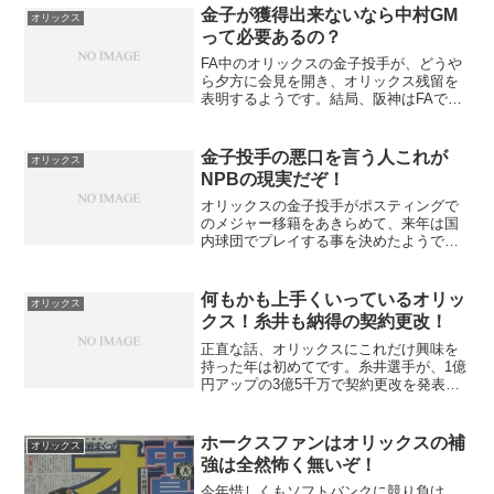
金子が獲得出来ないなら中村GM
オリックス
って必要あるの？
FA中のオリックスの金子投手が、どうや
ら夕方に会見を開き、オリックス残留を
表明するようです。結局、阪神はFAでの
補強に全て敗れ去る結果になりました。
正直に思うのは、金子が獲れないなら、
中村GMって必要ないですね。
金子投手の悪口を言う人これが
オリックス
NPBの現実だぞ！
オリックスの金子投手がポスティングで
のメジャー移籍をあきらめて、来年は国
内球団でプレイする事を決めたようで
す。この意見には、賛否両論あると思い
ます。私も、金子投手の今回の行動は、
ダメな事だと思っていました。
何もかも上手くいっているオリッ
オリックス
クス！糸井も納得の契約更改！
正直な話、オリックスにこれだけ興味を
持った年は初めてです。糸井選手が、1億
円アップの3億5千万で契約更改を発表し
ました。外野手で一気に、1億円アップっ
てすごいですよね、でも糸井選手は、日
本一の外野手なので当然と言えば当然な
ホークスファンはオリックスの補
オリックス
のですが、オリック...
強は全然怖く無いぞ！
今年惜しくもソフトバンクに競り負け