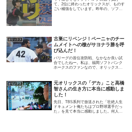
て、2位に終わったオリックスが、ものす
ごい補強をしています。昨年の、ソフト
バンク級の補強を行っています。何と、
補強の費用だけで総額6億円以上も使って
います。このものすごい補強ですが、正
直、去年のソフトバンク...
古巣にリベンジ！ペーニャのチー
オリックス
ムメイトへの檄がサヨナラ勝を呼
び込んだ！
パリーグの首位攻防戦、なかなか良い試
合でしたねー。私は、福岡ソフトバンク
ホークスのファンなので、オリックスに
サヨナラ負けしたのは、かなり悔しいで
すが、今日の敗因は、オリックスのペー
ニャにしてやられました。ペーニャと言
元オリックスの「デカ」こと高橋
オリックス
えば、昨年まで、我がホー...
智さんの生き方に本当に感動しま
した！
先日、TBS系列で放送された「壮絶人生
ドキュメント俺たちはプロ野球選手だっ
た」を見て本当に感動しました。何人か
の選手が取り上げられていましたが、そ
の中でも元オリックスの「デカ」こと高
橋智さんの現在の活躍に本当に心を打た
れました。パリーグファ...