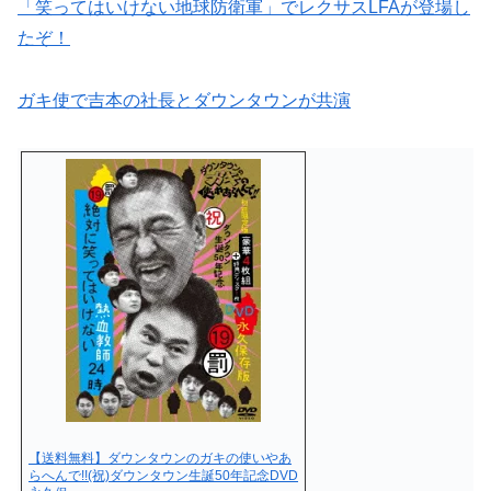
「笑ってはいけない地球防衛軍」でレクサスLFAが登場し
たぞ！
ガキ使で吉本の社長とダウンタウンが共演
【送料無料】ダウンタウンのガキの使いやあ
らへんで!!(祝)ダウンタウン生誕50年記念DVD