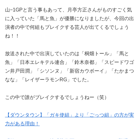
山−1GPと言う事もあって、月亭方正さんがものすごく気
に入っていた「馬と魚」が優勝になりましたが、今回の出
演者の中で何組もブレイクする芸人が出てくるでしょう
ね！！
放送された中で出演していたのは「桐畑トール」「馬と
魚」「日本エレキテル連合」「鈴木奈都」「スピードワゴ
ン井戸田潤」「シソンヌ」「新宿カウボーイ」「たかまつ
なな」「レイザーラモンRG」でした。
この中で誰がブレイクするでしょうねー（笑）
【ダウンタウン】「ガキ使組」より「ごっつ組」の方が実
力がある理由！