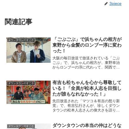
3piece
関連記事
「ごぶごぶ」で浜ちゃんの相方が
ダウンタウンのすごさ
東野から金髪のロンブー淳に変わ
った！
大阪の毎日放送で放送されている「ごぶ
ごぶ」で、浜ちゃんの相方が、東野幸治
からロンブーの淳に代わって、関西では
大きな話題になっています。浜ちゃんと
淳って意外な組み合わせって思われる方
も多いと思いますが、実はそんなことな
有吉も松ちゃんを心から尊敬して
ダウンタウンのすごさ
いんですよ。番組内で「ひ...
いる！「全員が松本人志を目指し
たが誰もなれなかった！」
先日放送された「マツコ＆有吉の怒り新
党」で、有吉弘行さんが、珍しくダウン
タウンの松本人志さんの偉大さを語りま
した。番組内で、素人の人から「ダウン
タウンの松本さんみたいに面白くなりた
いのですが、どうすればよいでしょう
ダウンタウンの本当の仲はどうな
ダウンタウンのすごさ
か？」という質問が届きまし...