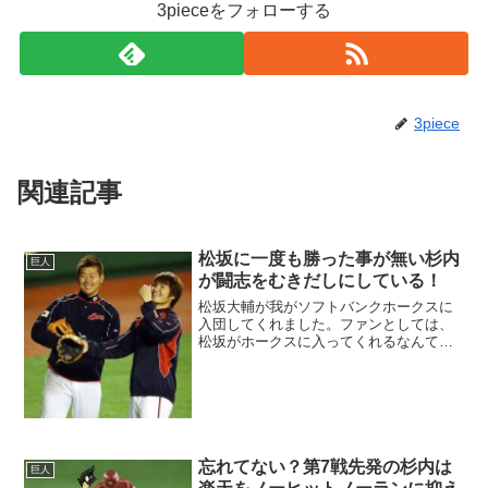
3pieceをフォローする
3piece
関連記事
松坂に一度も勝った事が無い杉内
巨人
が闘志をむきだしにしている！
松坂大輔が我がソフトバンクホークスに
入団してくれました。ファンとしては、
松坂がホークスに入ってくれるなんて、
これ以上嬉しい話はありませんよね。そ
の松坂の日本球界復帰に、ライバル心を
むき出しにしている男がいます。
忘れてない？第7戦先発の杉内は
巨人