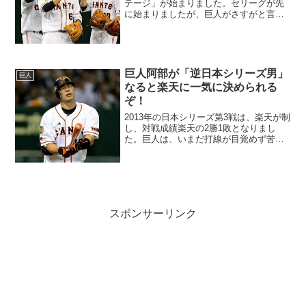
テージ」が始まりました。セリーグが先
に始まりましたが、巨人がさすがと言う
横綱相撲で快勝を果たしました。一番納
得出来ないのは、広島がマエケンを先発
させなかった事です。ご存知の通り、
「ファイナルステージ」は、...
巨人阿部が「逆日本シリーズ男」
巨人
なると楽天に一気に決められる
ぞ！
2013年の日本シリーズ第3戦は、楽天が制
し、対戦成績楽天の2勝1敗となりまし
た。巨人は、いまだ打線が目覚めず苦し
い試合展開が続いています、特に阿部選
手の不振は深刻な物になっているようで
す。3戦まででの巨人の安打数は、第1戦
が4安打、第2戦...
スポンサーリンク