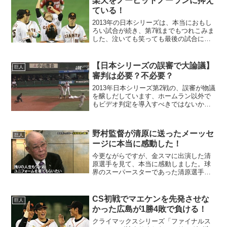
楽天をノーヒットノーランに抑え
ている！
2013年の日本シリーズは、本当におもし
ろい試合が続き、第7戦までもつれこみま
した、泣いても笑っても最後の試合にな
る第7戦の先発は、「杉内VS美馬」に決
まりました。世間では最終戦は総力戦だ
と騒がれていますが、私は「日本シリー
【日本シリーズの誤審で大論議】
巨人
ズ男！杉内俊哉を...
審判は必要？不必要？
2013年日本シリーズ第2戦の、誤審が物議
を醸しだしています、ホームラン以外で
もビデオ判定を導入すべきではないかと
いう、議論まで怒っているようですが、
私は絶対に反対です。あの誤審もプロ野
球の醍醐味の一つでしょう！7回裏の楽天
野村監督が清原に送ったメーッセ
巨人
の攻撃で、2アウ...
ージに本当に感動した！
今更ながらですが、金スマに出演した清
原選手を見て、本当に感動しました。球
界のスーパースターであった清原選手
が、薬物疑惑の報道や離婚などを経て、
本当に死んだほうがマシだと言う位追い
込まれていたのがよくわかりました。清
CS初戦でマエケンを先発させな
巨人
原選手を悪く言う人はたくさ...
かった広島が1勝4敗で負ける！
クライマックスシリーズ「ファイナルス