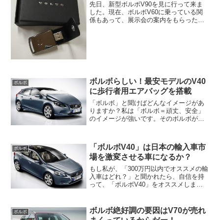
先日、新型ボルボV90を見に行って来ま
した。現在、ボルボV60に乗っている関
係もあって、展示会の案内をもらったの
で早速、ボルボのディーラーに行って来
ました。新型V90は、まじで格好良かっ
たです、アウディA6アバント以上の上品
なワゴンッって存...
ボルボらしい！最安モデルのV40
ボルボ
に歩行者用エアバッグを搭載
「ボルボ」と聞けばどんなイメージがあ
りますか？私は「ボルボ＝頑丈、安全」
のイメージが強いです。そのボルボが、
世界で初めて歩行者用のエアバッグを開
発しました。高級車と言えば、エアバッ
グの数が多いというイメージがあります
「ボルボV40」は日本の輸入車市
ボルボ
が、何と新型ボルボ「V4...
場を激変させる車になるか？
もし私が、「300万円以内でオススメの輸
入車はどれ？」と聞かれたら、自信を持
って、「ボルボV40」をオススメしま
す。「ボルボV40」は本当に良く出来た
車です。ボルボのファンの方ならご存知
だと思いますが、ボルボの呼び方は
ボルボ絶好調の要因はV70が売れ
ボルボ
「V40」を「Vよんじ...