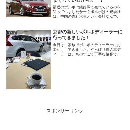
まくっているからだー！
最近のボルボは絶好調で売れているのを
知っていましたかー？ボルボはの親会社
は、中国の吉利汽車という会社なんで
す。ボルボ好調の原因はV60が好調に売
れているからのようです！！アラフォー
の私は、ボルボといえば、赤色の850エス
京都の新しいボルボディーラーに
ボルボ
テートのイメージが強...
行ってきました！
今日は、家族でボルボのディーラーにお
出かけしてきました。やっぱり輸入車デ
ィーラーは、ものすごく丁寧な接客で気
持ちがいいですよ。輸入車を買おうと思
っている人のほとんどがディーラーで買
うと思いますが、国産車のガヤガヤした
雰囲気のディーラーとは違...
スポンサーリンク