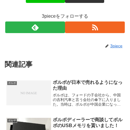
3pieceをフォローする
3piece
関連記事
ボルボが日本で売れるようになっ
ボルボ
た理由
ボルボは、フォードの子会社から、中国
の吉利汽車と言う会社の傘下に入りまし
た。当時は、ボルボが中国企業になって
しまった！これからのボルボは中国車の
品質になってしまうそ！というようなマ
イナスの意見が多かったです。しかし、
ボルボディーラーで商談してボル
ボルボ
これが真逆の事となりまし...
ボのUSBメモリを貰いました！