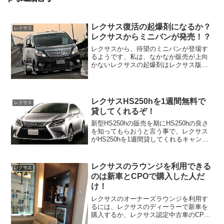
レクサス復活の起爆剤になるか？
レクサス
レクサスからミニバンが発売！？
レクサスから、待望のミニバンが登場す
るようです、私は、なかなか販売が上向
かないレクサスの起爆剤はレクサス版の
ミニバンを発売するしかないと思いま
す。レクサスは、2005年から日本での販
売を開始していますが、海外の強力なベ
ンツ、アウディなどに苦...
レクサスHS250hを1週間無料で
レクサス
貸してくれるぞ！
新型HS250hの販売を期にHS250hの良さ
を知ってもらおうと言う事で、レクサス
がHS250hを1週間貸してくれるキャンペ
ーンを開催しています。私も、実際にこ
のキャンペーンを利用した事がありま
す、私の場合は、IS250を3日間借りたん
レクサスのラウンジを利用できる
レクサス
です...
のは新車とCPOで購入した人だ
け！
レクサスのオーナーズラウンジを利用す
るには、レクサスのディーラーで新車を
購入するか、レクサス認定中古車のCPO
で購入した人しか利用できません。