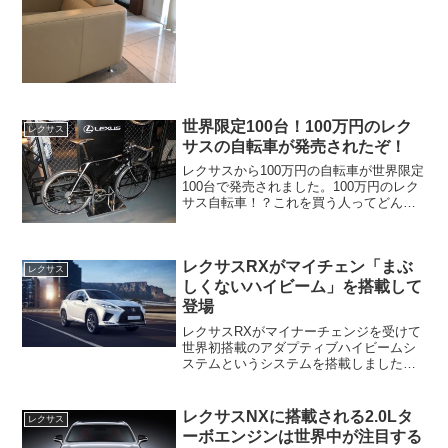
世界限定100台！100万円のレク
レクサス
サスの自転車が発売されたぞ！
レクサスから100万円の自転車が世界限定
100台で発売されました。100万円のレク
サス自転車！？これを買う人ってどんな
人なんでしょうかねー（笑）高級自転車
と言えば、「BMW」「ベンツ」「ポルシ
ェ」などのドイツ勢が多い気もします
レクサスRXがマイチェン「まぶ
が、「プジョー...
レクサス
しくないハイビーム」を搭載して
登場
レクサスRXがマイナーチェンジを受けて
世界初搭載のアダプティブハイビームシ
ステムというシステムを搭載しました。
他にもキャプテンシートを採用して魅力
がアップしました。
レクサスNXに搭載される2.0Lタ
レクサス
ーボエンジンは世界中が注目する