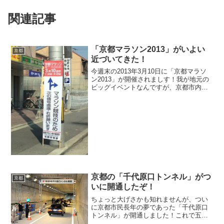
関連記事
「京都マラソン2013」がいよい
京都
近づいてきた！
今週末の2013年3月10日に「京都マラソ
ン2013」が開催されましす！我が地元の
ビッグイベントなんですが、京都市内は
大きな通行規制が実施されるため、すで
に京都市内のあちらこちらに、交通規制
の案内が立っており、いよいよ、京都マ
ラソンが始まる...
京都の「千代原口トンネル」がつ
京都
いに開通したぞ！
ちょっと大げさかも知れませんが、つい
に京都市民長年の夢であった「千代原口
トンネル」が開通しました！これで五条
通りの渋滞が解消される事を期待してし