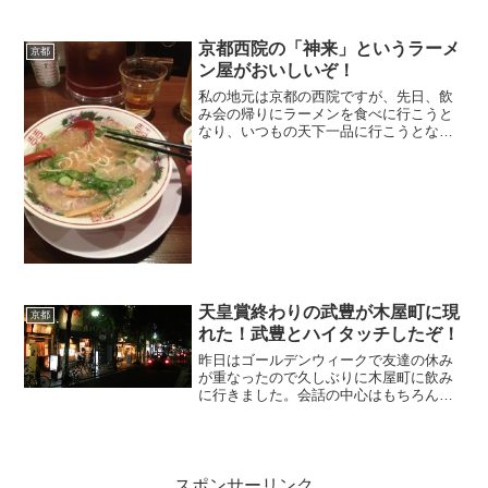
京都西院の「神来」というラーメ
京都
ン屋がおいしいぞ！
私の地元は京都の西院ですが、先日、飲
み会の帰りにラーメンを食べに行こうと
なり、いつもの天下一品に行こうとなり
ましたが、通りすがら「神来」というラ
ーメン屋さんを発見しました、このラー
メン屋さんが結構おいしかったんです！
最近の西院は、急速に発展...
天皇賞終わりの武豊が木屋町に現
京都
れた！武豊とハイタッチしたぞ！
昨日はゴールデンウィークで友達の休み
が重なったので久しぶりに木屋町に飲み
に行きました。会話の中心はもちろん、
天皇賞です。終わって見たら、フェーノ
ーメノとウインバリアシオンを何で買え
へんかなー！と言う会話をして、一軒目
を出て、次はどーしよーと...
スポンサーリンク