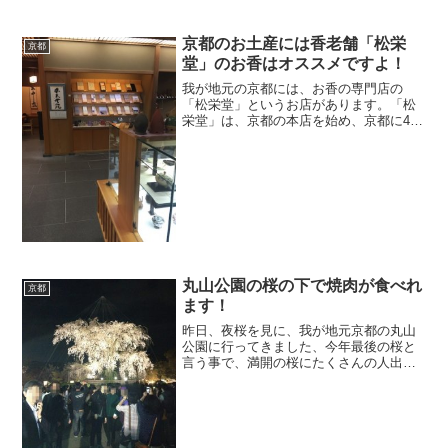
まいますよねー（笑）京都の千代原口と
言えば、本当に渋滞が激しくて有名な場
京都のお土産には香老舗「松栄
所ですが、ここがようやく...
京都
堂」のお香はオススメですよ！
我が地元の京都には、お香の専門店の
「松栄堂」というお店があります。「松
栄堂」は、京都の本店を始め、京都に4店
舗、大阪に1店舗、東京に3店舗、北海道
に1店舗あります。先日、知り合いが亡く
なったので、香老舗「松栄堂」の本店に
線香を買いに行きまし...
丸山公園の桜の下で焼肉が食べれ
京都
ます！
昨日、夜桜を見に、我が地元京都の丸山
公園に行ってきました、今年最後の桜と
言う事で、満開の桜にたくさんの人出で
した。丸山公園と言えば祇園にある八坂
神社の中にあり、「まるやまこうえん」
と読みます、おそらく京都で一番有名な
桜の名所だと思います。特...