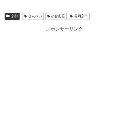
京都
せんべい
小倉山荘
長岡京市
スポンサーリンク