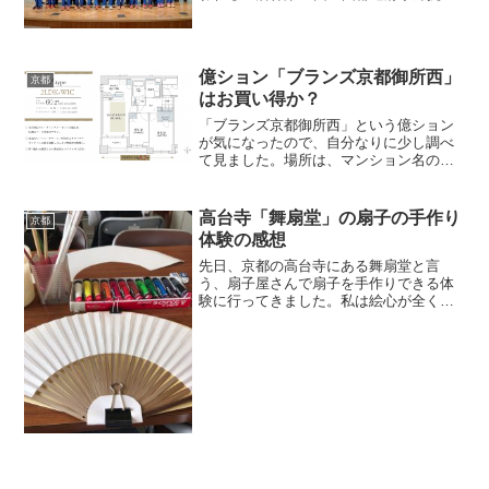
子駅伝が開催されていたからです。この
大会は昔は京都も強かったんですがね
ー！！最近はパッとしない結果なんです
よねー。しかも昨日...
億ション「ブランズ京都御所西」
京都
はお買い得か？
「ブランズ京都御所西」という億ション
が気になったので、自分なりに少し調べ
て見ました。場所は、マンション名の通
り、御所の西側です。わかりやすく言う
と、今出川室町下がる西側です。地下鉄
今出川駅まで徒歩3分なので立地は抜群で
高台寺「舞扇堂」の扇子の手作り
京都
すよね、同志社大学のす...
体験の感想
先日、京都の高台寺にある舞扇堂と言
う、扇子屋さんで扇子を手作りできる体
験に行ってきました。私は絵心が全くな
いので、子供がメインで扇子を作ってい
ました。扇子を作るのには2つのコースが
あり、すぐ持って帰れるタイプと、約2カ
月間かけてセンスを作っ...