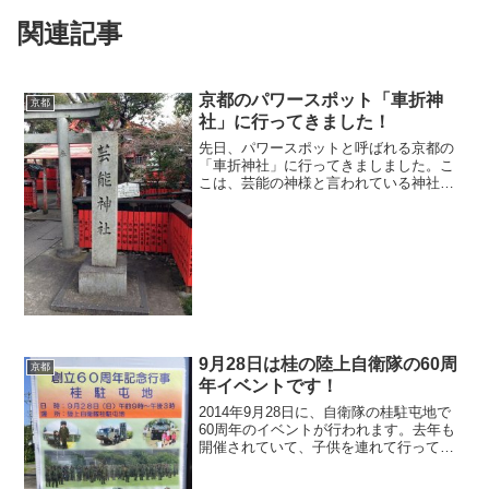
関連記事
京都のパワースポット「車折神
京都
社」に行ってきました！
先日、パワースポットと呼ばれる京都の
「車折神社」に行ってきましました。こ
こは、芸能の神様と言われている神社で
す。隠れたパワースポットとしても有名
なんです。読み方は「くるまざきじんじ
ゃ」と読みます。私は京都に住んでいる
ので、なかなか京都のお寺...
9月28日は桂の陸上自衛隊の60周
京都
年イベントです！
2014年9月28日に、自衛隊の桂駐屯地で
60周年のイベントが行われます。去年も
開催されていて、子供を連れて行って来
ましたが、普段見れない自衛隊の内部が
見えて楽しかったです。戦車の展示はも