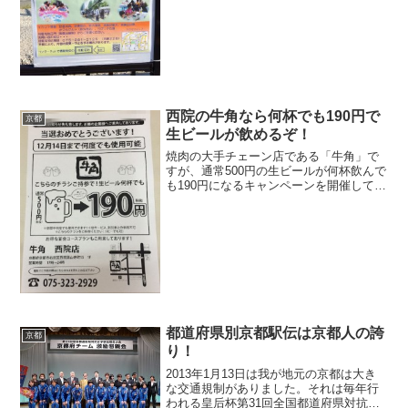
ちろんですが、実際に戦車から空砲です
が、ミサイルを撃...
西院の牛角なら何杯でも190円で
京都
生ビールが飲めるぞ！
焼肉の大手チェーン店である「牛角」で
すが、通常500円の生ビールが何杯飲んで
も190円になるキャンペーンを開催してい
ます。焼肉と言えば、やっぱりビールで
すよね（笑）私も、よく友達と焼肉に行
きますが、ビールをかなり飲みますの
で、確実に肉代より...
都道府県別京都駅伝は京都人の誇
京都
り！
2013年1月13日は我が地元の京都は大き
な交通規制がありました。それは毎年行
われる皇后杯第31回全国都道府県対抗女