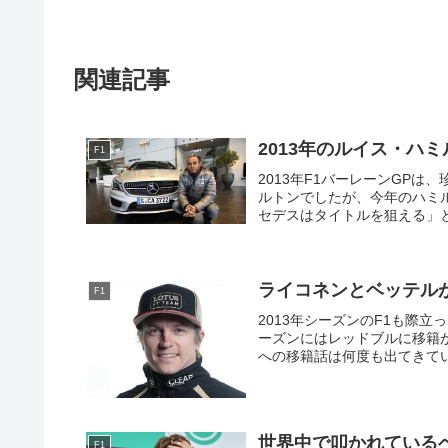
関連記事
2013年のルイス・ハ
F1
2013年F1バーレーンGPは
ルトンでしたが、今年のハミ
セデスはタイトルを狙える」と
ライコネンとベッテル
F1
2013年シーズンのF1も際
ーズンにはレッドブルに移籍
への移籍話は何度も出てきてい
世界中で叩かれている
F1