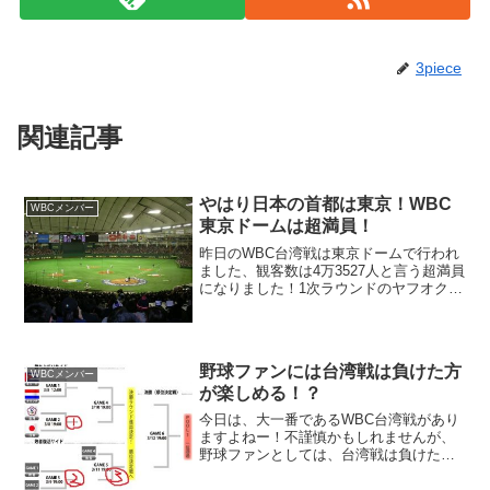
3piece
関連記事
やはり日本の首都は東京！WBC
WBCメンバー
東京ドームは超満員！
昨日のWBC台湾戦は東京ドームで行われ
ました、観客数は4万3527人と言う超満員
になりました！1次ラウンドのヤフオクド
ームは空席が目立ち大きなニュースにな
っていましたが、2次ラウンドは心配なさ
そうですね（笑）WBCはチケットが高す
ぎると言う...
野球ファンには台湾戦は負けた方
WBCメンバー
が楽しめる！？
今日は、大一番であるWBC台湾戦があり
ますよねー！不謹慎かもしれませんが、
野球ファンとしては、台湾戦は負けた方
が楽しめるかもしれませんよー（笑）当
たり前ですが、今日の台湾戦は、侍ジャ