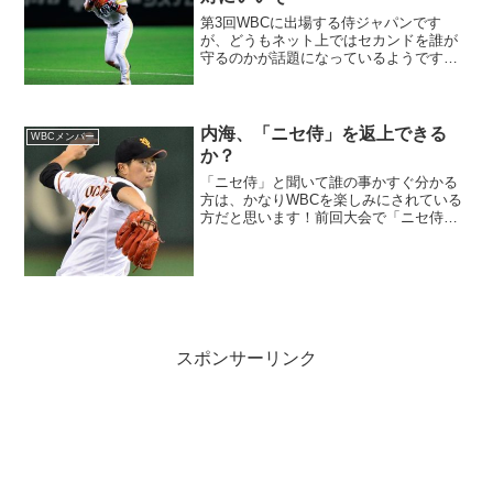
第3回WBCに出場する侍ジャパンです
が、どうもネット上ではセカンドを誰が
守るのかが話題になっているようです。
候補は何人かいるようで、ショートの選
手をセカンドにコンバートする予想もさ
れています。私は誰がどう言おうと、我
がホークスの本多選手で間...
内海、「ニセ侍」を返上できる
WBCメンバー
か？
「ニセ侍」と聞いて誰の事かすぐ分かる
方は、かなりWBCを楽しみにされている
方だと思います！前回大会で「ニセ侍」
と呼ばれた、巨人の内海が「ニセ侍」返
上をかけて、WBCの調整に入りました。
2009年に行われた、第2回WBCのメンバ
ーに選ばれた、...
スポンサーリンク