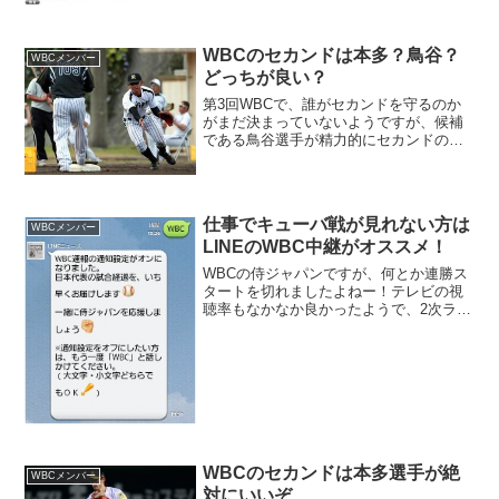
パンの強さを見せてけて欲しいですが、
今日勝てば、次の試合は...
WBCのセカンドは本多？鳥谷？
WBCメンバー
どっちが良い？
第3回WBCで、誰がセカンドを守るのか
がまだ決まっていないようですが、候補
である鳥谷選手が精力的にセカンドの練
習をしています。でも個人的には、我が
ホークスの本多選手の方が良いと思うん
ですけどねー！！山本浩二監督は、「鳥
谷をセカンドのスタメン...
仕事でキューバ戦が見れない方は
WBCメンバー
LINEのWBC中継がオススメ！
WBCの侍ジャパンですが、何とか連勝ス
タートを切れましたよねー！テレビの視
聴率もなかなか良かったようで、2次ラウ
ンドに入ればさらに、注目される事間違
いないと思います！WBCの中継にLINEが
使えるって知ってましたか？これは便利
だと思います、...
WBCのセカンドは本多選手が絶
WBCメンバー
対にいいぞ