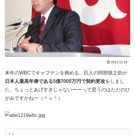
2012.12.19
来年のWBCでキャプテンを務める、巨人の阿部慎之助が
日本人最高年俸である5億7000万円で契約更改
をしまし
た。ちょっとあげすぎじゃないーーって思うのはただのひ
がみですかねー（＾ｕ＾）