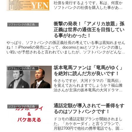
社債を発行するようです。私は、何度か
ソフトバンクの社債を購入した事があ
り、実際に結構儲かりました。一番良い
時は、利率がが5％も付いた時もありまし
た、しかし今回は1.15％〜1.75％になる
衝撃の発表！「アメリカ放題」孫
ソフトバンクの孫正義社長
ようです。
正義は世界の通信王を目指してい
る事がわかった！
やっぱり、ソフトバンクの孫正義社長の考えている事は底知れません
ね！！iPhone6の発売によって、docomoとauとソフトバンクの激し
い戦いが予想されると言われていましたが、ソフトバンクがどんなけ
先を見とんねん！！っていう発表を行いました...
坂本竜馬ファンは「竜馬がゆく」
ソフトバンクの孫正義社長
を絶対に読んだ方が良いです！
今さらですが、大河ドラマの「龍馬伝」
を覚えておられますでしょうか？福山雅
治さんが主演の坂本竜馬の大河ドラマで
すねー。私の地元は京都の壬生寺の近く
なので、新撰組発祥の地であるので、坂
本竜馬とも縁が深いんですよねー！！こ
通話定額が導入されて一番得をす
ソフトバンクの孫正義社長
の「龍馬伝」ですが、かな...
るのはソフトバンクです！
ドコモの通話定額プランが開始されまし
た。「カケホーダイ」と言うプランで、
月額2700円で他社の携帯電話でも、固定