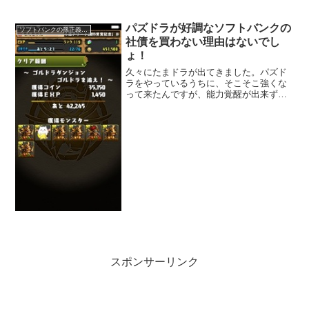
電話でも、どこに何時間かけても2700円
の通話料金になります。ドコモが先駆け
て、通話定額を発表しましたが、ライバ
パズドラが好調なソフトバンクの
ソフトバンクの孫正義社長
ルである、auと...
社債を買わない理由はないでし
ょ！
久々にたまドラが出てきました。パズド
ラをやっているうちに、そこそこ強くな
って来たんですが、能力覚醒が出来ずに
困っていたんですが、ゴルドラダンジョ
ンに、たまドラが出て来て、やっとゲッ
ト出来ました。
スポンサーリンク