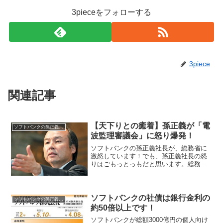
3pieceをフォローする
3piece
関連記事
【天下りとの癒着】孫正義が「電
ソフトバンクの孫正義社長
波監理審議会」に怒り爆発！
ソフトバンクの孫正義社長が、総務省に
激怒しています！でも、孫正義社長の怒
りはごもっとっもだと思います。総務省
にはドコモにとauの天下りだらけ、ふざ
けんなよ！！って感じですね。孫さんが
起こっている理由は、下記の内容の件で
す。総務省の諮問機関で...
ソフトバンクの社債は銀行金利の
ソフトバンクの孫正義社長
約50倍以上です！
ソフトバンクが総額3000億円の個人向け