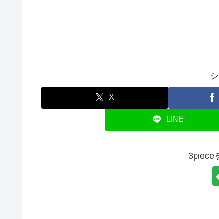
シ
X
LINE
3pie