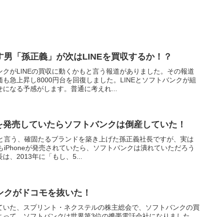
男「孫正義」が次はLINEを買収するか！？
クがLINEの買収に動くかもと言う報道がありました。その報道
も急上昇し8000円台を回復しました。LINEとソフトバンクが組
になる予感がします。普通に考えれ...
neを発売していたらソフトバンクは倒産していた！
ンクと言う、確固たるブランドを築き上げた孫正義社長ですが、実は
らもiPhoneが発売されていたら、ソフトバンクは潰れていただろう
、2013年に「もし、5...
ンクがドコモを抜いた！
ていた、スプリント・ネクステルの株主総会で、ソフトバンクの買
よって、ソフトバンクは世界第3位の携帯電話会社になりました。