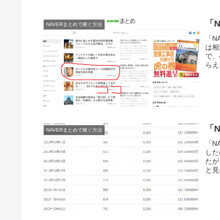
「
NAVERまとめで稼ぐ方法
「N
は相
で、
らえ
「
NAVERまとめで稼ぐ方法
「N
した
たが
と見