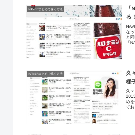
「
NAVERまとめで稼ぐ方法
る
NA
なっ
と同
「N
久
NAVERまとめで稼ぐ方法
様
久々
20
めを
てお