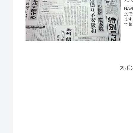
NA
度で
ます
で禁
スポ