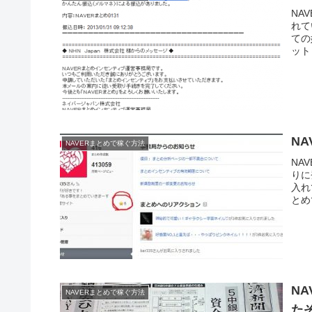
NA
れて
ての
ット
N
NAVERまとめで稼ぐ方法
NA
りに
入れ
とめ
N
NAVERまとめで稼ぐ方法
た