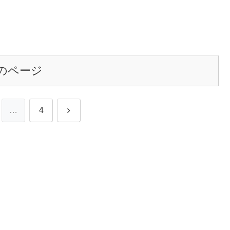
のページ
次
…
4
へ