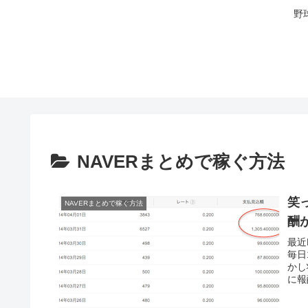
野
NAVERまとめで稼ぐ方法
笑
NAVERまとめで稼ぐ方法
酬
最近
毎日
かし
に報