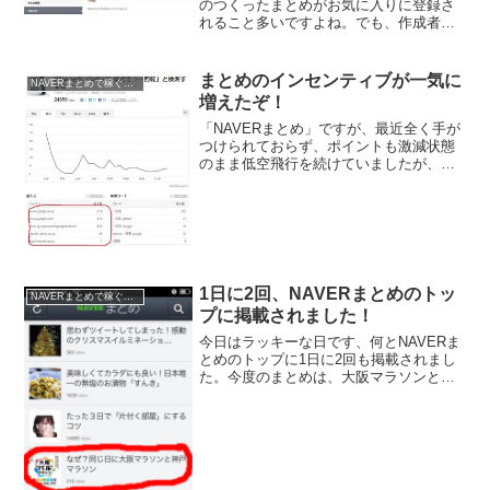
のつくったまとめがお気に入りに登録さ
れること多いですよね。でも、作成者自
身をお気に入りに入れてもらうのって結
構ハードル高くないですかー？最近、
NAVERまとめでポイントが激減したまま
まとめのインセンティブが一気に
NAVERまとめで稼ぐ方法
なので、試行錯誤を...
増えたぞ！
「NAVERまとめ」ですが、最近全く手が
つけられておらず、ポイントも激減状態
のまま低空飛行を続けていましたが、さ
ここ2日間のポイントが急に上がりまし
た。元々のポイントが少ないので微妙な
んですが、一気に2倍になりました。2012
年10月30日...
1日に2回、NAVERまとめのトッ
NAVERまとめで稼ぐ方法
プに掲載されました！
今日はラッキーな日です、何とNAVERま
とめのトップに1日に2回も掲載されまし
た。今度のまとめは、大阪マラソンと神
戸マラソンが同日開催？のまとめです。1
日に2回も、NAVERまとめのトップに掲
載されるとやっぱり嬉しいです。しかも
今回はきちん...