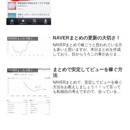
NAVERまとめの更新の大切さ！
NAVERまとめで稼ぐ方法
NAVERまとめで稼ごうと思われている方
も多いと思いますが、本日まとめを作成
しており、目からうろこの事がありまし
た。普通のHPでもそうですが、更新の大
切さがわかった日になりました。今日は
朝から、NAVERまとめの更新作業をして
まとめで安定してビューを稼ぐ方
NAVERまとめで稼ぐ方法
いました、まと...
法
NAVERまとめで、安定してビューを稼ぐ
方法をお教えしましょう！！って言って
も私独自の考えですので、合っているか
どうかはわかりません、悪しからず！！
「小林可夢偉に朗報！ロータスがハネウ
ェルとスポンサー契約」というまとめを
作りました、画像が見...