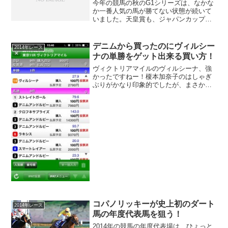
今年の競馬の秋のG1シリーズは、なかな
か一番人気の馬が勝てない状態が続いて
いました。天皇賞も、ジャパンカップ
も、菊花賞も全て一番人気の馬が勝てま
せんでした。しかし、ようやく朝日杯FS
で、一番人気の支持された、蛯名騎手騎
デニムから買ったのにヴィルシー
2014年レース
乗のダノンプラチナが勝...
ナの単勝をゲット出来る買い方！
ヴィクトリアマイルのヴィルシーナ、強
かったですねー！榎本加奈子のはしゃぎ
ぶりがかなり印象的でしたが、まさか、
逃げてそのまま残るとは、思ってもみま
せんでした。2週連続で、府中で逃げ馬が
勝つなんて！
コパノリッキーが史上初のダート
2014年レース
馬の年度代表馬を狙う！
2014年の競馬の年度代表場は、ひょっと