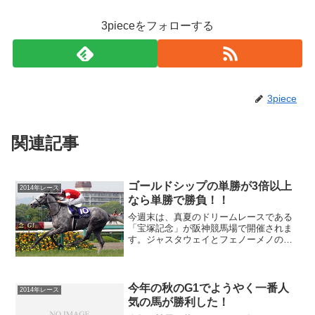
3pieceをフォローする
3piece
関連記事
ゴールドシップの単勝が3倍以上
2014年レース
なら単勝で勝負！！
今週末は、真夏のドリームレースである
「宝塚記念」が阪神競馬場で開催されま
す。ジャスタウェイとフェノーメノの出
走回避は残念ですが、それでもなかなか
の豪華メンバーになっています。競馬フ
ァンならすぐにわかると思いますが、一
番予想を悩ます馬がいます...
今年の秋のG1でようやく一番人
2014年レース
気の馬が勝利した！