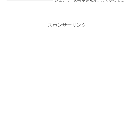
シュアワーの村本さんが、よくやってい
る事で有名です。エゴサーチとは、自分
の名前を、Yahoo!やGoogleやTwitterで検
索して、自分の誹謗中傷が書き込まれて
いな...
スポンサーリンク