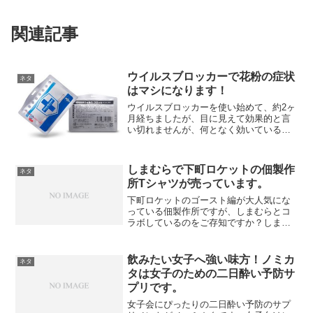
関連記事
ウイルスブロッカーで花粉の症状
ネタ
はマシになります！
ウイルスブロッカーを使い始めて、約2ヶ
月経ちましたが、目に見えて効果的と言
い切れませんが、何となく効いているよ
うな気がします、実際、家族の誰も風邪
をひいていません。ウイルスブロッカー
の効果は、目に見えてわかりませんが、
しまむらで下町ロケットの佃製作
ネタ
使い始めて約2ヶ月、効...
所Tシャツが売っています。
下町ロケットのゴースト編が大人気にな
っている佃製作所ですが、しまむらとコ
ラボしているのをご存知ですか？しまむ
らと佃製作所のコラボのグッズがたくさ
ん販売されています、Tシャツはもちろん
ですがたくさんのデザインが用意されて
飲みたい女子へ強い味方！ノミカ
ネタ
います。下町ロケットフ...
タは女子のための二日酔い予防サ
プリです。
女子会にぴったりの二日酔い予防のサプ