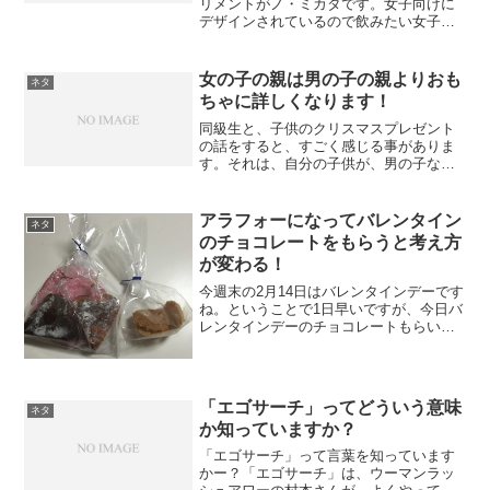
リメントがノ・ミカタです。女子向けに
デザインされているので飲みたい女子に
は強い味方になってくれるサプリメント
です。
女の子の親は男の子の親よりおも
ネタ
ちゃに詳しくなります！
同級生と、子供のクリスマスプレゼント
の話をすると、すごく感じる事がありま
す。それは、自分の子供が、男の子なの
か女の子なのかで、プレゼントがこんな
にも変わる物かと感じます。男の子のプ
レゼントでよく聞くのは、仮面ライダー
アラフォーになってバレンタイン
ネタ
かトッキュジャーのおもち...
のチョコレートをもらうと考え方
が変わる！
今週末の2月14日はバレンタインデーです
ね。ということで1日早いですが、今日バ
レンタインデーのチョコレートもらいま
した。アラフォーの親父にもなると、バ
レンタインにチョコレートなんてなかな
かもらえませんが、やっぱりチョコレー
ト貰うと嬉しくなり...
「エゴサーチ」ってどういう意味
ネタ
か知っていますか？
「エゴサーチ」って言葉を知っています
かー？「エゴサーチ」は、ウーマンラッ