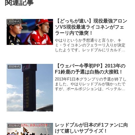
関連記事
【どっちが速い】現役最強アロン
2010年代
ソVS現役最速ライコネンがフェ
ラーリ内で激突！
やはりというか予想通りと言うか、キ
ミ・ライコネンのフェラーリ入りが決定
したようです。レッドブルにリカルドの
加入が決まった時点で、ライコネンはマ
クラーレンかフェラーリかどちらかだろ
うなと思いましたが、やはりフェラーリ
【ウェバー今季初PP】2013年の
2010年代
に決まりました。ライコネン...
F1鈴鹿の予選は白熱の大接戦！
2013年F1日本グランプリの予選が終了し
ました、やはりレッドブルが強かったで
すが、ポールポジションは、ベッテルで
は無く、今年でF1を去る、マーク・ウェ
バーになりました。今年の、鈴鹿は、今
年一番と言っても良いくらい、白熱した
予選でした。最後...
レッドブルが日本のF1ファンに向
2010年代
けて嬉しいサプライズ！