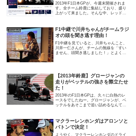
2013年F1日本GPが、今週末開催されま
す。全チーム鈴鹿に集結しており、盛り
上がって来ました。そんな中、レッドブ
ルレーシングが公式Facebookで日本のF1
ファンに向けてサプライズを用意してい
ます。レッドブルのF1チームの公式
F1中継で川井ちゃんがチームラジ
2010年代
Faceb...
オの頭を聞き逃す理由！
F1中継を見ていると、川井ちゃんこと、
川井一仁さんが、チームの無線を「すい
ません、頭聞き逃しました！」とよく言
ってますよね。何でいつも頭を聞き逃す
のかなと思っていましたが、理由がわか
りました（笑）F1中継を見られている方
なら、ご存知だと思い...
【2013年鈴鹿】グロージャンの
2010年代
走りがベッテルの強さを際立たせ
た！
2013年のF1日本GPは、久々に白熱のレ
ースをでしたねー。グロージャンが、ベ
ッテルをあそこまで追い詰めるなんて、
一体誰が予想していたでしょうか？予選4
番手につけた、グロージャンは、スター
トで一気にトップに飛び出し、その後、
マクラーレンホンダはアロンソと
2010年代
快走を続け、レッ...
バトンで決定！
ようやく、マクラーレンホンダのドライ