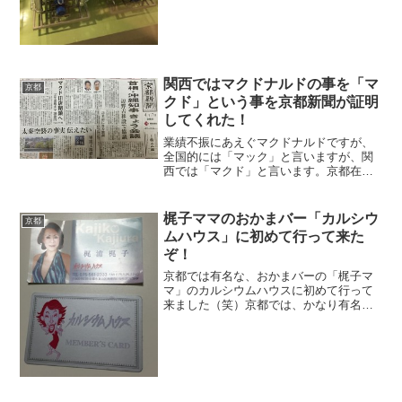
多さに、見学コースがかなり...
関西ではマクドナルドの事を「マ
京都
クド」という事を京都新聞が証明
してくれた！
業績不振にあえぐマクドナルドですが、
全国的には「マック」と言いますが、関
西では「マクド」と言います。京都在住
の私は、マクドナルドの事を、当然のよ
うに「マクド」と言いますが、これを完
全に証明できる新聞の記事を発見しまし
梶子ママのおかまバー「カルシウ
京都
た。私の地元の京都新聞に...
ムハウス」に初めて行って来た
ぞ！
京都では有名な、おかまバーの「梶子マ
マ」のカルシウムハウスに初めて行って
来ました（笑）京都では、かなり有名は
お店ですが、なかなか行く機会が無かっ
たのですが、今回初めて行って来まし
た。行ってみた素直な感想は、本当に面
白く、また絶対に行ってみた...