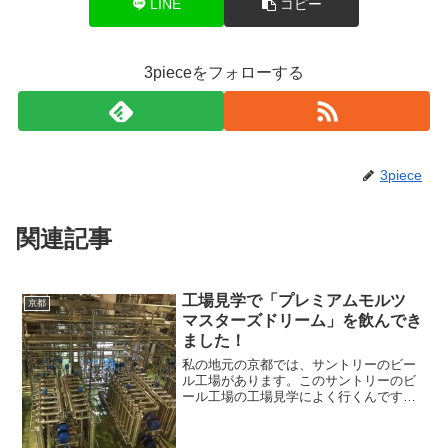
LINE
コピー
3pieceをフォローする
3piece
関連記事
工場見学で「プレミアムモルツ
京都
マスターズドリーム」を飲んでき
ました！
私の地元の京都では、サントリーのビー
ル工場があります。このサントリーのビ
ール工場の工場見学によく行くんです
が、ゴールデンウィーク真っ只中に行っ
てきました。何度も工場見学に行ってい
るのでよくわかりますが、あまりの人の