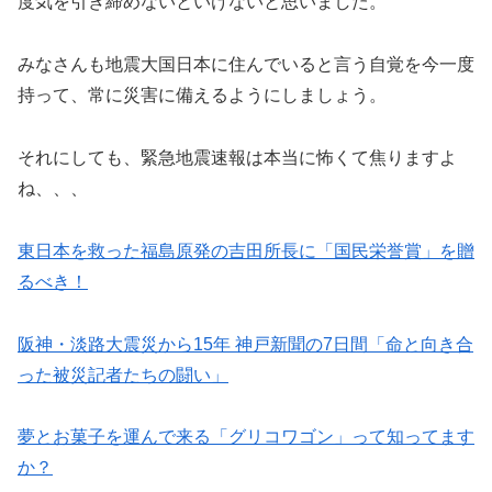
度気を引き締めないといけないと思いました。
みなさんも地震大国日本に住んでいると言う自覚を今一度
持って、常に災害に備えるようにしましょう。
それにしても、緊急地震速報は本当に怖くて焦りますよ
ね、、、
東日本を救った福島原発の吉田所長に「国民栄誉賞」を贈
るべき！
阪神・淡路大震災から15年 神戸新聞の7日間「命と向き合
った被災記者たちの闘い」
夢とお菓子を運んで来る「グリコワゴン」って知ってます
か？