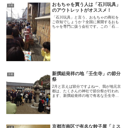
おもちゃを買う人は「石川玩具」
京都
のアウトレットがオススメ！
「石川玩具」と言う、おもちゃの商社を
ご存知でしょうか？全国に展開するおも
ちゃを専門に扱う会社です。この「石川
玩具」の関西営業所が京都にあります。
この石川玩具では、月に1回、在庫処分で
おもちゃを安売りする日があるんですよ
ー！私の家の近くなんで...
新撰組発祥の地「壬生寺」の節分
京都
祭
2月と言えば節分ですよねー、我が地元京
都は、たくさんの神社で節分祭が行われ
ます、新撰組発祥の地で有名な壬生寺で
も節分祭が行われます、2月3日が本番で
すが、2月2日に子供を連れて行ってきま
した。私の地元である、壬生寺の節分祭
は子供のころは毎年...
京都市南区で有名な餃子屋「ミス
京都