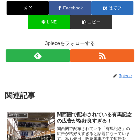
X
Facebook
はてブ
LINE
コピー
3pieceをフォローする
3piece
関連記事
関西圏で配布されている有馬記念
2013年レース
の広告が格好良すぎる！
関西圏で配布されている「有馬記念」の
広告が格好良すぎると話題になっていま
す。私も先日、阪急電車の中で広告を見