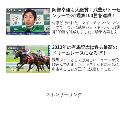
の弱点は、気性が荒い事です。まさにオ
ルフェーヴルと同じです...
岡部幸雄も大絶賛！武豊がトーセ
2013年レース
ンラーでG1通算100勝を達成！
先ほど行われた、マイルチャンピオンシ
ップで、ついに武豊ジョッキーが、G1通
算100勝を達成しました。騎乗内容も文句
無しで、解説の岡部さんも、「武豊が光
り輝いている！」と絶賛されていまし
た。岡部さんが、あそこまで褒めるの
2013年の有馬記念は過去最高の
2013年レース
は、珍しく、武豊ジョッ...
ドリームレースになるぞ！
競馬ファンとしては嬉しいニュースが飛
び込んできました。キズナが有馬記念に
出走することが正式に決定しました。こ
れで、今年の有馬記念は、オルフェーヴ
ル、キズナ、ゴールドシップの対決が実
現する、まさにドリームレースになりそ
うです。2013年の競馬...
スポンサーリンク