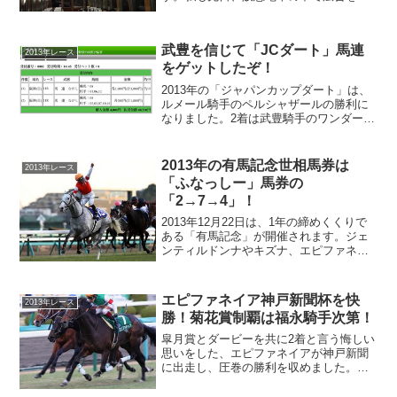
つけて、思いっきり見入ってしまいまし
た、先日、亡くなった「ダイユウサク」
も広告になっており、印象深い広告にな
武豊を信じて「JCダート」馬連
っており、有馬記念を盛り...
2013年レース
をゲットしたぞ！
2013年の「ジャパンカップダート」は、
ルメール騎手のペルシャザールの勝利に
なりました。2着は武豊騎手のワンダーア
キュートが入りました。私は最近、好調
な武豊騎手を信じて馬連をゲットしまし
た。ただの自慢になってしまいますが、
2013年の有馬記念世相馬券は
2013年レース
「JCダート」は、...
「ふなっしー」馬券の
「2→7→4」！
2013年12月22日は、1年の締めくくりで
ある「有馬記念」が開催されます。ジェ
ンティルドンナやキズナ、エピファネイ
アなどの有力馬が回避して、いまいち盛
り上がりに欠ける有馬記念になりそうで
すが、オルフェーヴルの引退レースとし
エピファネイア神戸新聞杯を快
2013年レース
て大注目のレース...
勝！菊花賞制覇は福永騎手次第！
皐月賞とダービーを共に2着と言う悔しい
思いをした、エピファネイアが神戸新聞
に出走し、圧巻の勝利を収めました。エ
ピファネイアの素直に菊花賞に向かうん
でしょうかねー？エピファネイアの最大