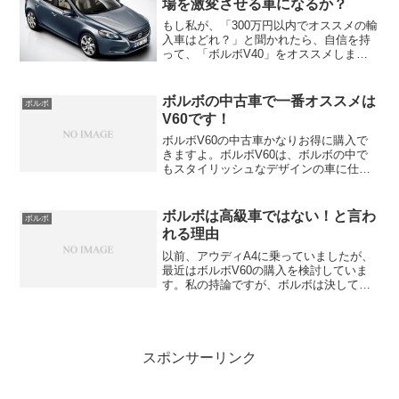
場を激変させる車になるか？
もし私が、「300万円以内でオススメの輸
入車はどれ？」と聞かれたら、自信を持
って、「ボルボV40」をオススメしま
す。「ボルボV40」は本当に良く出来た
車です。ボルボのファンの方ならご存知
だと思いますが、ボルボの呼び方は
ボルボの中古車で一番オススメは
ボルボ
「V40」を「Vよんじ...
V60です！
ボルボV60の中古車かなりお得に購入で
きますよ。ボルボV60は、ボルボの中で
もスタイリッシュなデザインの車に仕上
がっていて、高級感もあり、ボルボの中
でもかなりオススメの車です。ボルボ
V60は、アウディアヴァントやBMWツー
ボルボは高級車ではない！と言わ
ボルボ
リングと比較される...
れる理由
以前、アウディA4に乗っていましたが、
最近はボルボV60の購入を検討していま
す。私の持論ですが、ボルボは決して高
級車ではないと思います、反論はたくさ
んあると思いますが、ボルボは、ベンツ
やアウディのようにわかりやすい高級車
ではないと思います。...
スポンサーリンク