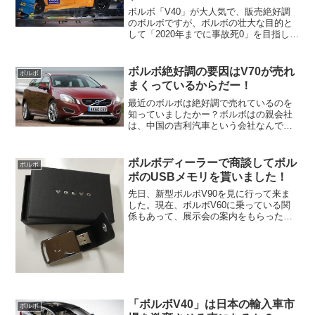
ボルボ「V40」が大人気で、販売絶好調
のボルボですが、ボルボの壮大な目的と
して「2020年までに事故死0」を目指して
います。さすがボルボと感心しますよ
ね。歩行者用のボンネットエアバッグを
世界初で搭載した事で話題になってい
ボルボ絶好調の要因はV70が売れ
ボルボ
る、ボルボ「V40」...
まくっているからだー！
最近のボルボは絶好調で売れているのを
知っていましたかー？ボルボはの親会社
は、中国の吉利汽車という会社なんで
す。ボルボ好調の原因はV60が好調に売
れているからのようです！！アラフォー
の私は、ボルボといえば、赤色の850エス
ボルボディーラーで商談してボル
ボルボ
テートのイメージが強...
ボのUSBメモリを貰いました！
先日、新型ボルボV90を見に行って来ま
した。現在、ボルボV60に乗っている関
係もあって、展示会の案内をもらったの
で早速、ボルボのディーラーに行って来
ました。新型V90は、まじで格好良かっ
たです、アウディA6アバント以上の上品
なワゴンッって存...
「ボルボV40」は日本の輸入車市
ボルボ