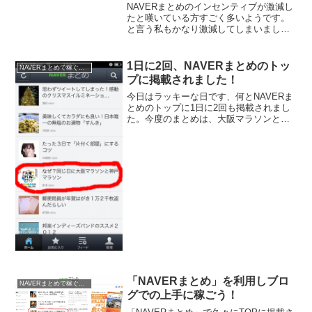
NAVERまとめのインセンティブが激減し
たと嘆いている方すごく多いようです。
と言う私もかなり激減してしまいまし
た。1/2だけかなと甘い考えをしていまし
たが、1/3も低空飛行のままだったので、
原因を少しずつ探っていきたいと思いま
1日に2回、NAVERまとめのトッ
NAVERまとめで稼ぐ方法
す。昨日の改善...
プに掲載されました！
今日はラッキーな日です、何とNAVERま
とめのトップに1日に2回も掲載されまし
た。今度のまとめは、大阪マラソンと神
戸マラソンが同日開催？のまとめです。1
日に2回も、NAVERまとめのトップに掲
載されるとやっぱり嬉しいです。しかも
今回はきちん...
「NAVERまとめ」を利用しブロ
NAVERまとめで稼ぐ方法
グでの上手に稼ごう！