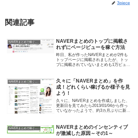
3piece
関連記事
NAVERまとめのトップに掲載さ
NAVERまとめで稼ぐ方法
れずにページビューを稼ぐ方法
昨日、私が作ったNAVERまとめが2件も
トップページに掲載されましたが、トッ
プに掲載されていないまとめも1万ビュー
を超えました。その原因を探ってみまし
た。少し見にくいと思いますが、昨日作
った、「小林可夢偉、来季のシート喪失
久々に「NAVERまとめ」を作
NAVERまとめで稼ぐ方法
の、しかし異例の募...
成！どれくらい稼げるか様子を見
よう！
久々に、NAVERまとめを作成しました、
更新日を見てみたら2013/01/04から作っ
ていなかったようで、約3カ月ぶりに新規
のまとめを作成しました。NAVERまとめ
は、最近稼げなくなった！と言われてお
り、敬遠している人も多いようですが、
NAVERまとめのインセンティブ
NAVERまとめで稼ぐ方法
とい...
が激減した原因～その1～