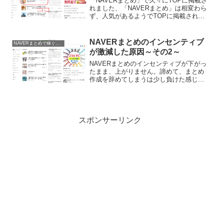
「NAVERまとめ」で久々にTOPに掲載さ
れました、「NAVERまとめ」は相変わら
ず、人気があるようでTOPに掲載される
とたった数時間で、4万ビューオーバーを
稼ぐ事が出来ます。ただ、以前ほど報酬
はもらえないんですよね。書いた記事は
NAVERまとめのインセンティブ
NAVERまとめで稼ぐ方法
「ホークス...
が激減した原因～その2～
NAVERまとめのインセンティブが下がっ
たまま、上がりません。諦めて、まとめ
作成を辞めてしまうは少し負けた感じが
しますので、もう少しもがいて見ようと
思います。考え方を変えて、今まで作っ
てきたまとめはもう無視して、今から作
成するまとめを少し知...
スポンサーリンク