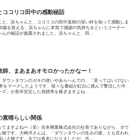
とココリコ田中の感動秘話
こと、浜ちゃんと、ココリコの田中直樹の深い絆を知って感動しま
50歳を迎える、浜ちゃんに本気で感謝の気持ちをというコーナー
んの秘話が披露されました。浜ちゃんと、田...
教師、まあまあオモロかったかなー！
、ダウンタウンのガキの使いやあらへんでの、「笑ってはいけない
聴率をマークしたようです。様々な番組が紅白に挑んで撃沈した中
ズ」が長年安定した視聴率を稼ぎますよね...
の素晴らしい関係
ってますよねー（笑）吉本興業株式会社の社長でありながら、ダウ
人物です。大崎洋さんは、「ダウンタウンの生みの親」とも言われ
い人物です。今では有名になりましたが、吉...