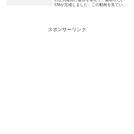
CMが完成しました、この動画を見ている
と、何と言うか、心の奥が温かくなる感
じがします。プロ野球とソフトボールに
携わっている人はもちろんですが、有名
芸能人もたくさん出演し...
スポンサーリンク