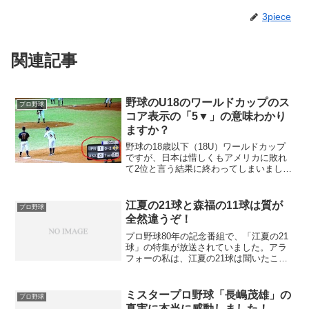
3piece
関連記事
野球のU18のワールドカップのス
プロ野球
コア表示の「5▼」の意味わかり
ますか？
野球の18歳以下（18U）ワールドカップ
ですが、日本は惜しくもアメリカに敗れ
て2位と言う結果に終わってしまいまし
た。この試合は、3対2で敗れると言う本
当に惜しい試合でしたが、本当にナイス
ゲームでテレビに見ってしまいました。
江夏の21球と森福の11球は質が
プロ野球
今回の18歳以下の...
全然違うぞ！
プロ野球80年の記念番組で、「江夏の21
球」の特集が放送されていました。アラ
フォーの私は、江夏の21球は聞いたこと
がありますが、スクイズを見抜いてわざ
と外したという事は知っていましたが、
詳しくは知りませんでした。今回の放送
ミスタープロ野球「長嶋茂雄」の
プロ野球
で、いかに江夏の2...
真実に本当に感動しました！