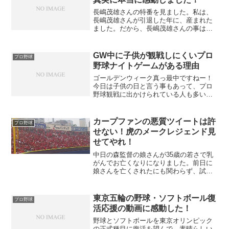
長嶋茂雄さんの特番を見ました。私は、
長嶋茂雄さんが引退した年に、産まれた
ました。だから、長嶋茂雄さんの事は、
ミスタープロ野球と言われている事は知
っていましたが、こんなにすごい人とは
知りませんでした。
GW中に子供が観戦しにくいプロ
プロ野球
野球ナイトゲームがある理由
ゴールデンウィーク真っ最中ですねー！
今日は子供の日と言う事もあって、プロ
野球観戦に出かけられている人も多いよ
うです。ゴールデンウィークは、デーゲ
ームが多く子供さんも観戦しやすくなっ
ています。
カープファンの悪質ツイートは許
プロ野球
せない！虎のメークレジェンド見
せてやれ！
中日の森監督の娘さんが35歳の若さで乳
がんでお亡くなりになりました。前日に
娘さんを亡くされたにも関わらず、試合
の指揮を取られた森監督のプロ意識の高
さに称賛の声が上がっています。しか
し、この森監督の娘さんの死について、
東京五輪の野球・ソフトボール復
プロ野球
ある広島ファンの方が暴言...
活応援の動画に感動した！
野球とソフトボールを東京オリンピック
の正式種目に復活を望んで、素晴らしい